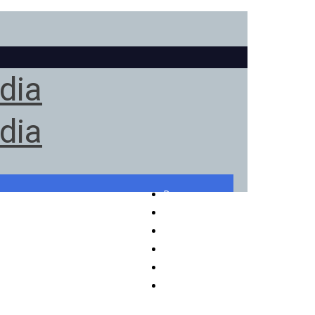
Domov
Mapa stránok
O projekte
Donori
Infoservis
Kontakt