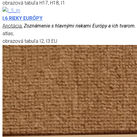
obrazová tabuľa H17, H18, I1
I.6 RIEKY EURÓPY
Anotácia:
Zoznámenie s hlavnými riekami Európy a ich tvarom.
atlas;
obrazová tabuľa I2, I3 EU