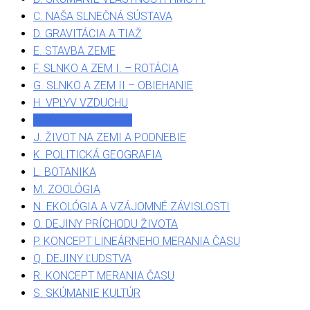
C. NAŠA SLNEČNÁ SÚSTAVA
D. GRAVITÁCIA A TIAŽ
E. STAVBA ZEME
F. SLNKO A ZEM I. – ROTÁCIA
G. SLNKO A ZEM II – OBIEHANIE
H. VPLYV VZDUCHU
I. PÔSOBENIE VODY
J. ŽIVOT NA ZEMI A PODNEBIE
K. POLITICKÁ GEOGRAFIA
L. BOTANIKA
M. ZOOLÓGIA
N. EKOLÓGIA A VZÁJOMNÉ ZÁVISLOSTI
O. DEJINY PRÍCHODU ŽIVOTA
P. KONCEPT LINEÁRNEHO MERANIA ČASU
Q. DEJINY ĽUDSTVA
R. KONCEPT MERANIA ČASU
S. SKÚMANIE KULTÚR