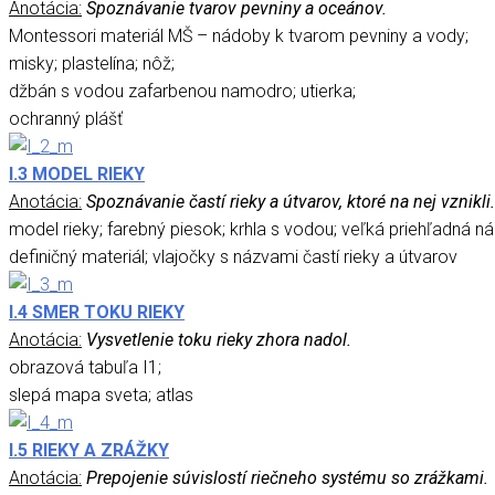
Anotácia:
Spoznávanie tvarov pevniny a oceánov.
Montessori materiál MŠ – nádoby k tvarom pevniny a vody;
misky; plastelína; nôž;
džbán s vodou zafarbenou namodro; utierka;
ochranný plášť
I.3 MODEL RIEKY
Anotácia:
Spoznávanie častí rieky a útvarov, ktoré na nej vznikli.
model rieky; farebný piesok; krhla s vodou; veľká priehľadná n
definičný materiál; vlajočky s názvami častí rieky a útvarov
I.4 SMER TOKU RIEKY
Anotácia:
Vysvetlenie toku rieky zhora nadol.
obrazová tabuľa I1;
slepá mapa sveta; atlas
I.5 RIEKY A ZRÁŽKY
Anotácia:
Prepojenie súvislostí riečneho systému so zrážkami.