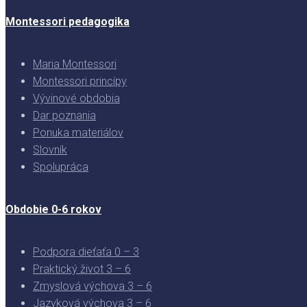
Montessori pedagogika
Maria Montessori
Montessori princípy
Vývinové obdobia
Dar poznania
Ponuka materiálov
Slovník
Spolupráca
Obdobie 0-6 rokov
Podpora dieťaťa 0 – 3
Praktický život 3 – 6
Zmyslová výchova 3 – 6
Jazyková výchova 3 – 6