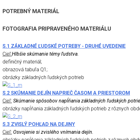
POTREBNÝ MATERIÁL
FOTOGRAFIA PRIPRAVENÉHO MATERIÁLU
S.1 ZÁKLADNÉ ĽUDSKÉ POTREBY - DRUHÉ UVEDENIE
Cieľ:
Hlbšie skúmanie témy ľudstva.
definičný materiál;
obrazová tabuľa Q1;
obrázky základných ľudských potrieb
S.2 SKÚMANIE DEJÍN NAPRIEČ ČASOM A PRIESTOROM
Cieľ:
Skúmanie spôsobov napĺňania základných ľudských potrie
obrázky napĺňania základných ľudských potrieb z rôznych obdo
S.3 ZVISLÝ POHĽAD NA DEJINY
Cieľ:
Osvojenie si zvislého vnímania dejín.
obrázky napĺňania základných ľudských potrieb z rôznych obdo