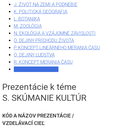
J. ŽIVOT NA ZEMI A PODNEBIE
K. POLITICKÁ GEOGRAFIA
L. BOTANIKA
M. ZOOLÓGIA
N. EKOLÓGIA A VZÁJOMNÉ ZÁVISLOSTI
O. DEJINY PRÍCHODU ŽIVOTA
P. KONCEPT LINEÁRNEHO MERANIA ČASU
Q. DEJINY ĽUDSTVA
R. KONCEPT MERANIA ČASU
S. SKÚMANIE KULTÚR
Prezentácie k téme
S. SKÚMANIE KULTÚR
KÓD A NÁZOV PREZENTÁCIE /
VZDELÁVACÍ CIEĽ