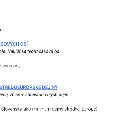
bu
ASOVÝCH OSÍ
ie. Naučiť sa tvoriť časovú os.
ových osí;
 STREDOEURÓPSKE DEJINY
nie, že sme súčasťou celých dejín.
e Slovenska ako minimum dejiny strednej Európy)