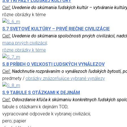
S.6 TRI FÁZY ĽUDSKEJ KULTÚRY
Cieľ:
Uvedenie do skúmania ľudských kultúr – vytváranie kultúr
rôzne obrázky k téme
S.7 SVETOVÉ KULTÚRY – PRVÉ RIEČNE CIVILIZÁCIE
Cieľ:
Uvedenie do skúmania spoločnosti prvých civilizácií, nadc
mapa prvých civilizácií;
rôzne obrázky k téme
S.8 PRÍBEH O VEĽKOSTI ĽUDSKÝCH VYNÁLEZOV
Cieľ:
Nadchnutie rozprávaním o vynálezoch ľudských bytostí, po
predmety /
obrázky znázorňujúce vybrané vynálezy
S.9 TABULE S OTÁZKAMI K DEJINÁM
Cieľ:
Odovzdanie kľúča k skúmaniu konkrétnych ľudských spoloč
tabule s otázkami k dejinám TOD;
vypracované odpovede k vybranej civilizácii;
pero; papier