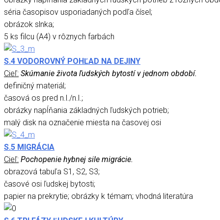
séria časopisov usporiadaných podľa čísel;
obrázok slnka;
5 ks filcu (A4) v rôznych farbách
S.4 VODOROVNÝ POHĽAD NA DEJINY
Cieľ:
Skúmanie života ľudských bytostí v jednom období.
definičný materiál;
časová os pred n.l./n.l.;
obrázky napĺňania základných ľudských potrieb;
malý disk na označenie miesta na časovej osi
S.5 MIGRÁCIA
Cieľ:
Pochopenie hybnej sile migrácie.
obrazová tabuľa S1, S2, S3;
časové osi ľudskej bytosti;
papier na prekrytie; obrázky k témam; vhodná literatúra