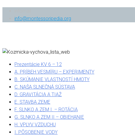
infomail
info@montessoripedia.org
Prezentácie KV 6 – 12
A. PRÍBEH VESMÍRU – EXPERIMENTY
B. SKÚMANIE VLASTNOSTÍ HMOTY
C. NAŠA SLNEČNÁ SÚSTAVA
D. GRAVITÁCIA A TIAŽ
E. STAVBA ZEME
F. SLNKO A ZEM I. – ROTÁCIA
G. SLNKO A ZEM II – OBIEHANIE
H. VPLYV VZDUCHU
I. PÔSOBENIE VODY