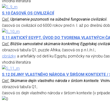
vhodná literatúra
S.10 ČASOVÁ OS CIVILIZÁCIÍ
Cieľ:
Upriamenie pozornosti na súbežné fungovanie civilizácií.
časová os civilizácií od 6000 rokov pred n. l. až po dnešnú do
S.11 ANTICKÝ EGYPT, ÚVOD DO TVORENIA VLASTNÝCH Č
Cieľ:
Bližšie samostatné skúmanie konkrétnej Egyptskej civilizác
obrazová tabuľa Q1; puzzle Afrika; časová os p.n.l./n.l.;
obrázky
a artefakty od detí ku Egyptu; pomôcky na výrobu čas
vhodná literatúra
S.12 DEJINY VLASTNÉHO NÁRODA V ŠIRŠOM KONTEXTE /
Cieľ:
Skúmanie dejín vlastného národa v širšom kontexte. Vníma
obrazová tabuľa Q1;
časová os dejín vlastného národa v širšom kontexte (v prípad