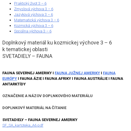
Praktický život 3 – 6
Zmyslová výchova 3 – 6
Jazyková výchova 3 – 6
Matematická výchova 3 – 6
Kozmická výchova 3 – 6
Sociálna výchova 3 – 6
Doplnkový materiál ku kozmickej výchove 3 – 6
k tematickej oblasti
SVETADIELY – FAUNA
FAUNA SEVERNEJ AMERIKY I
FAUNA JUŽNEJ AMERIKY
I
FAUNA
EURÓPY
I FAUNA ÁZIE I FAUNA AFRIKY I FAUNA AUSTRÁLIE I FAUNA
ANTARKTÍDY
OZNAČENIE A NÁZOV DOPLNKOVÉHO MATERIÁLU
DOPLNKOVÝ MATERIÁL NA ČÍTANIE
SVETADIELY – FAUNA SEVERNEJ AMERIKY
SF_SA_kartoteka_A6.pdf