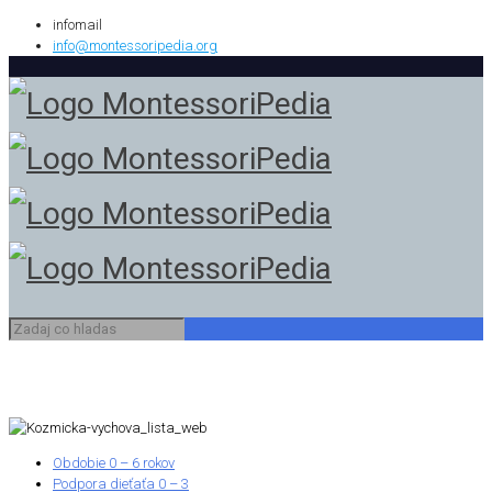
infomail
info@montessoripedia.org
Obdobie 0 – 6 rokov
Podpora dieťaťa 0 – 3