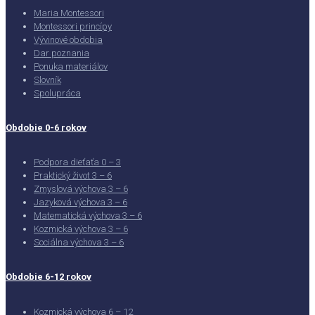
Maria Montessori
Montessori princípy
Vývinové obdobia
Dar poznania
Ponuka materiálov
Slovník
Spolupráca
Obdobie 0-6 rokov
Podpora dieťaťa 0 – 3
Praktický život 3 – 6
Zmyslová výchova 3 – 6
Jazyková výchova 3 – 6
Matematická výchova 3 – 6
Kozmická výchova 3 – 6
Sociálna výchova 3 – 6
Obdobie 6-12 rokov
Kozmická výchova 6 – 12