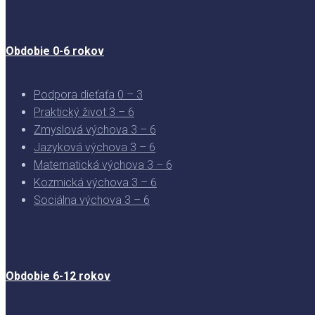
Obdobie 0-6 rokov
Podpora dieťaťa 0 – 3
Praktický život 3 – 6
Zmyslová výchova 3 – 6
Jazyková výchova 3 – 6
Matematická výchova 3 – 6
Kozmická výchova 3 – 6
Sociálna výchova 3 – 6
Obdobie 6-12 rokov