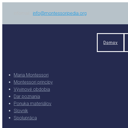
infomail
info@montessoripedia.org
Domov
Maria Montessori
Montessori princípy
Vývinové obdobia
Dar poznania
Ponuka materiálov
Slovník
Spolupráca