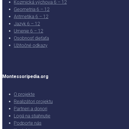
Kozmická výchova 6 – 12
Geometria 6 – 12
Aritmetika 6 – 12
Jazyk 6 – 12
Umenie 6 – 12
Osobnosť dieťaťa
Užitočné odkazy
Montessoripedia.org
O projekte
Realizátori projektu
Partneri a donori
Logá na stiahnutie
Podporte nás