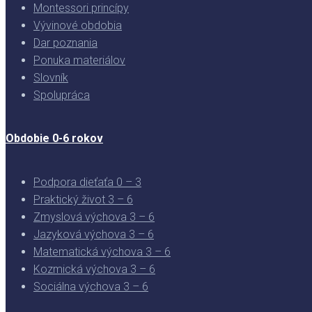
Montessori princípy
Vývinové obdobia
Dar poznania
Ponuka materiálov
Slovník
Spolupráca
Obdobie 0-6 rokov
Podpora dieťaťa 0 – 3
Praktický život 3 – 6
Zmyslová výchova 3 – 6
Jazyková výchova 3 – 6
Matematická výchova 3 – 6
Kozmická výchova 3 – 6
Sociálna výchova 3 – 6