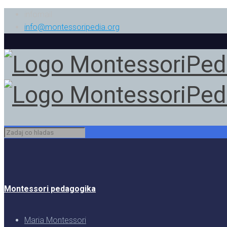
infomail
info@montessoripedia.org
Montessori pedagogika
Maria Montessori