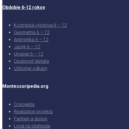
Obdobie 6-12 rokov
Kozmická výchova 6 – 12
Geometria 6 – 12
Aritmetika 6 – 12
Jazyk 6 – 12
Umenie 6 – 12
Osobnosť dieťaťa
Užitočné odkazy
Montessoripedia.org
O projekte
Realizátori projektu
Partneri a donori
Logá na stiahnutie