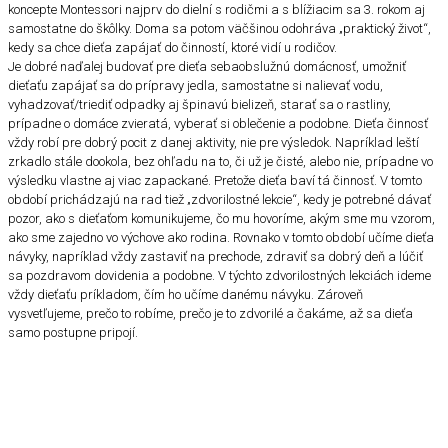
koncepte Montessori najprv do dielní s rodičmi a s blížiacim sa 3. rokom aj
samostatne do škôlky. Doma sa potom väčšinou odohráva „praktický život“,
kedy sa chce dieťa zapájať do činností, ktoré vidí u rodičov.
Je dobré naďalej budovať pre dieťa sebaobslužnú domácnosť, umožniť
dieťaťu zapájať sa do prípravy jedla, samostatne si nalievať vodu,
vyhadzovať/triediť odpadky aj špinavú bielizeň, starať sa o rastliny,
prípadne o domáce zvieratá, vyberať si oblečenie a podobne. Dieťa činnosť
vždy robí pre dobrý pocit z danej aktivity, nie pre výsledok. Napríklad leští
zrkadlo stále dookola, bez ohľadu na to, či už je čisté, alebo nie, prípadne vo
výsledku vlastne aj viac zapackané. Pretože dieťa baví tá činnosť. V tomto
období prichádzajú na rad tiež „zdvorilostné lekcie“, kedy je potrebné dávať
pozor, ako s dieťaťom komunikujeme, čo mu hovoríme, akým sme mu vzorom,
ako sme zajedno vo výchove ako rodina. Rovnako v tomto období učíme dieťa
návyky, napríklad vždy zastaviť na prechode, zdraviť sa dobrý deň a lúčiť
sa pozdravom dovidenia a podobne. V týchto zdvorilostných lekciách ideme
vždy dieťaťu príkladom, čím ho učíme danému návyku. Zároveň
vysvetľujeme, prečo to robíme, prečo je to zdvorilé a čakáme, až sa dieťa
samo postupne pripojí.