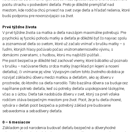
pocitu strachu v podvedomí dieťaťa. Preto je dôležité premýšľať nad
miestom, kde rodičia chcú priviesť na svet svoje dieťa a hľadať riešenia, ktoré
budú podporou pre novorozvíjajúci sa život.
Prvé týždne života
V prvé týždne života sa matka a dieťa navzájom maximálne potrebujú. Pre
psychickú aj fyzickú pohodu matky a dieťaťa je dôležité byť čo najviac spolu
a zoznamovať dieťa so svetom, ktoré už začalo vnímať v brušku matky – s
ľuďmi, ktorých hlasy počúvalo počas vnútromaternicového vývinu, s
domácimi zvieratami, s hudbou, ktorú mu najbližší púšťali...
Pre pocit bezpečia je dôležité tiež zachovať vnemy, ktoré bábätko už poznalo
v brušku – načúvanie tlkotu srdca matky (napríklad pri kojení a nosení
dieťatka), či vnímanie jej vône. Vývojovým cieľom tohto životného obdobia je
rozvíjať základnú dôveru medzi matkou a dieťaťom, ako aj dôveru v
prostredie, do ktorého sa dieťa narodilo. Táto bazálna dôvera sa buduje cez
napĺňanie potrieb dieťaťa, keď sú potreby dieťaťa uspokojované láskyplne,
včas a s úctou. Dieťa tak nadobúda dôveru v svet, ktorý sa preň vďaka
rodičom stáva bezpečným miestom pre život. Pocit, že je tu dieťa chcené,
vytvára v dieťati pocit bezpečia a potrebný základ pre budovanie
sebavedomia a sebadôvery dieťaťa.
0 – 6 mesiacov
Základom je od narodenia budovať dieťaťu bezpečné a dôveryhodné