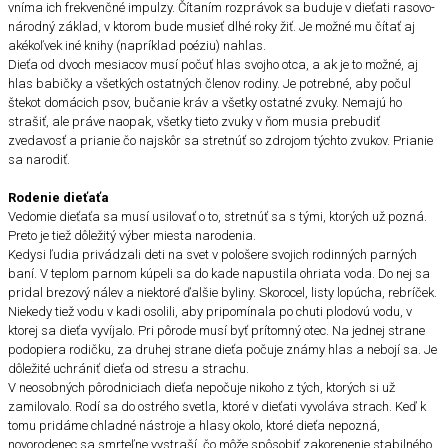
vníma ich frekvenčné impulzy. Čítaním rozprávok sa buduje v dieťati rasovo-
národný základ, v ktorom bude musieť dlhé roky žiť. Je možné mu čítať aj
akékoľvek iné knihy (napríklad poéziu) nahlas.
Dieťa od dvoch mesiacov musí počuť hlas svojho otca, a ak je to možné, aj
hlas babičky a všetkých ostatných členov rodiny. Je potrebné, aby počul
štekot domácich psov, bučanie kráv a všetky ostatné zvuky. Nemajú ho
strašiť, ale práve naopak, všetky tieto zvuky v ňom musia prebudiť
zvedavosť a prianie čo najskôr sa stretnúť so zdrojom týchto zvukov. Prianie
sa narodiť.
Rodenie dieťaťa
Vedomie dieťaťa sa musí usilovať o to, stretnúť sa s tými, ktorých už pozná.
Preto je tiež dôležitý výber miesta narodenia.
Kedysi ľudia privádzali deti na svet v pološere svojich rodinných parných
baní. V teplom parnom kúpeli sa do kade napustila ohriata voda. Do nej sa
pridal brezový nálev a niektoré ďalšie byliny. Skorocel, listy lopúcha, rebríček.
Niekedy tiež vodu v kadi osolili, aby pripomínala po chuti plodovú vodu, v
ktorej sa dieťa vyvíjalo. Pri pôrode musí byť prítomný otec. Na jednej strane
podopiera rodičku, za druhej strane dieťa počuje známy hlas a nebojí sa. Je
dôležité uchrániť dieťa od stresu a strachu.
V neosobných pôrodniciach dieťa nepočuje nikoho z tých, ktorých si už
zamilovalo. Rodí sa do ostrého svetla, ktoré v dieťati vyvoláva strach. Keď k
tomu pridáme chladné nástroje a hlasy okolo, ktoré dieťa nepozná,
novorodenec sa smrteľne vystraší, čo môže spôsobiť zakorenenie stabilného