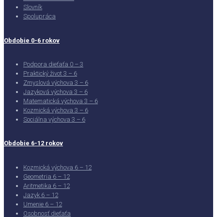
Slovník
Spolupráca
Obdobie 0-6 rokov
Podpora dieťaťa 0 – 3
Praktický život 3 – 6
Zmyslová výchova 3 – 6
Jazyková výchova 3 – 6
Matematická výchova 3 – 6
Kozmická výchova 3 – 6
Sociálna výchova 3 – 6
Obdobie 6-12 rokov
Kozmická výchova 6 – 12
Geometria 6 – 12
Aritmetika 6 – 12
Jazyk 6 – 12
Umenie 6 – 12
Osobnosť dieťaťa