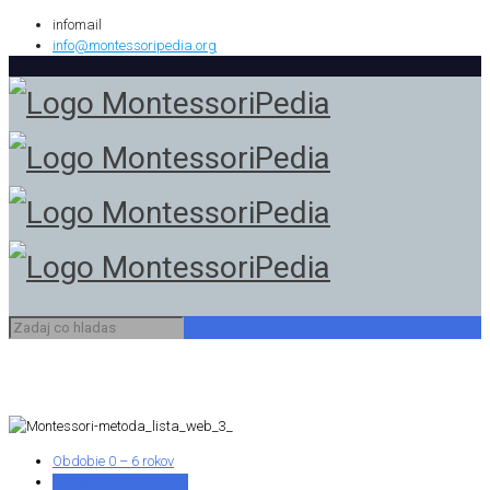
infomail
info@montessoripedia.org
Obdobie 0 – 6 rokov
Podpora dieťaťa 0 – 3