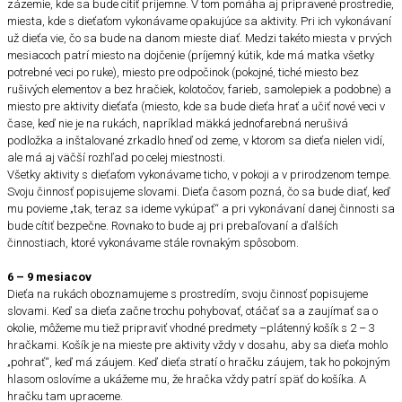
zázemie, kde sa bude cítiť príjemne. V tom pomáha aj pripravené prostredie,
miesta, kde s dieťaťom vykonávame opakujúce sa aktivity. Pri ich vykonávaní
už dieťa vie, čo sa bude na danom mieste diať. Medzi takéto miesta v prvých
mesiacoch patrí miesto na dojčenie (príjemný kútik, kde má matka všetky
potrebné veci po ruke), miesto pre odpočinok (pokojné, tiché miesto bez
rušivých elementov a bez hračiek, kolotočov, farieb, samolepiek a podobne) a
miesto pre aktivity dieťaťa (miesto, kde sa bude dieťa hrať a učiť nové veci v
čase, keď nie je na rukách, napríklad mäkká jednofarebná nerušivá
podložka a inštalované zrkadlo hneď od zeme, v ktorom sa dieťa nielen vidí,
ale má aj väčší rozhľad po celej miestnosti.
Všetky aktivity s dieťaťom vykonávame ticho, v pokoji a v prirodzenom tempe.
Svoju činnosť popisujeme slovami. Dieťa časom pozná, čo sa bude diať, keď
mu povieme „tak, teraz sa ideme vykúpať“ a pri vykonávaní danej činnosti sa
bude cítiť bezpečne. Rovnako to bude aj pri prebaľovaní a ďalších
činnostiach, ktoré vykonávame stále rovnakým spôsobom.
6 – 9 mesiacov
Dieťa na rukách oboznamujeme s prostredím, svoju činnosť popisujeme
slovami. Keď sa dieťa začne trochu pohybovať, otáčať sa a zaujímať sa o
okolie, môžeme mu tiež pripraviť vhodné predmety –plátenný košík s 2 – 3
hračkami. Košík je na mieste pre aktivity vždy v dosahu, aby sa dieťa mohlo
„pohrať“, keď má záujem. Keď dieťa stratí o hračku záujem, tak ho pokojným
hlasom oslovíme a ukážeme mu, že hračka vždy patrí späť do košíka. A
hračku tam upraceme.