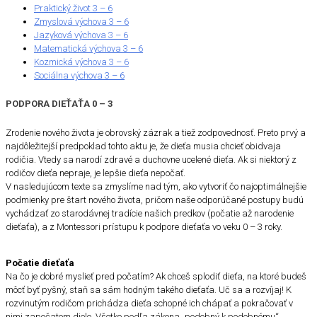
Praktický život 3 – 6
Zmyslová výchova 3 – 6
Jazyková výchova 3 – 6
Matematická výchova 3 – 6
Kozmická výchova 3 – 6
Sociálna výchova 3 – 6
PODPORA DIEŤAŤA 0 – 3
Zrodenie nového života je obrovský zázrak a tiež zodpovednosť. Preto prvý a
najdôležitejší predpoklad tohto aktu je, že dieťa musia chcieť obidvaja
rodičia. Vtedy sa narodí zdravé a duchovne ucelené dieťa. Ak si niektorý z
rodičov dieťa nepraje, je lepšie dieťa nepočať.
V nasledujúcom texte sa zmyslíme nad tým, ako vytvoriť čo najoptimálnejšie
podmienky pre štart nového života, pričom naše odporúčané postupy budú
vychádzať zo starodávnej tradície našich predkov (počatie až narodenie
dieťaťa), a z Montessori prístupu k podpore dieťaťa vo veku 0 – 3 roky.
Počatie dieťaťa
Na čo je dobré myslieť pred počatím? Ak chceš splodiť dieťa, na ktoré budeš
môcť byť pyšný, staň sa sám hodným takého dieťaťa. Uč sa a rozvíjaj! K
rozvinutým rodičom prichádza dieťa schopné ich chápať a pokračovať v
nimi započatom diele. Všetko podľa zákona „podobný k podobnému“.