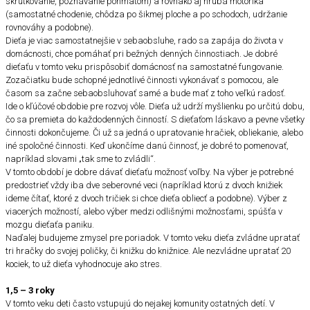
skrutkovanie, poznávanie pohmatom) a rovnako aj hrubá motorika
(samostatné chodenie, chôdza po šikmej ploche a po schodoch, udržanie
rovnováhy a podobne).
Dieťa je viac samostatnejšie v sebaobsluhe, rado sa zapája do života v
domácnosti, chce pomáhať pri bežných denných činnostiach. Je dobré
dieťaťu v tomto veku prispôsobiť domácnosť na samostatné fungovanie.
Zozačiatku bude schopné jednotlivé činnosti vykonávať s pomocou, ale
časom sa začne sebaobsluhovať samé a bude mať z toho veľkú radosť.
Ide o kľúčové obdobie pre rozvoj vôle. Dieťa už udrží myšlienku po určitú dobu,
čo sa premieta do každodenných činností. S dieťaťom láskavo a pevne všetky
činnosti dokončujeme. Či už sa jedná o upratovanie hračiek, obliekanie, alebo
iné spoločné činnosti. Keď ukončíme danú činnosť, je dobré to pomenovať,
napríklad slovami „tak sme to zvládli“.
V tomto období je dobre dávať dieťaťu možnosť voľby. Na výber je potrebné
predostrieť vždy iba dve seberovné veci (napríklad ktorú z dvoch knižiek
ideme čítať, ktoré z dvoch tričiek si chce dieťa obliecť a podobne). Výber z
viacerých možností, alebo výber medzi odlišnými možnosťami, spúšťa v
mozgu dieťaťa paniku.
Naďalej budujeme zmysel pre poriadok. V tomto veku dieťa zvládne upratať
tri hračky do svojej poličky, či knižku do knižnice. Ale nezvládne upratať 20
kociek, to už dieťa vyhodnocuje ako stres.
1,5 – 3 roky
V tomto veku deti často vstupujú do nejakej komunity ostatných detí. V