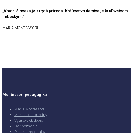
„Vnútri človeka je skrytá príroda. Kráľovstvo detstva je kráľovstvom
nebeským."
.
MARIA MONTESSORI
Montessori pedagogika
Maria Montessori
Montessori princípy
Vývinové obdobia
Dar poznania
Ponuka materiálov