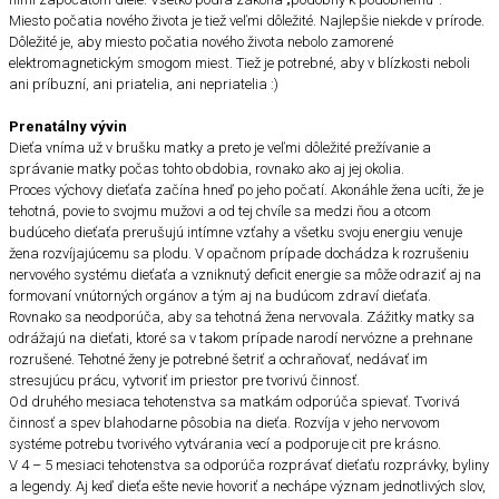
Miesto počatia nového života je tiež veľmi dôležité. Najlepšie niekde v prírode.
Dôležité je, aby miesto počatia nového života nebolo zamorené
elektromagnetickým smogom miest. Tiež je potrebné, aby v blízkosti neboli
ani príbuzní, ani priatelia, ani nepriatelia :)
Prenatálny vývin
Dieťa vníma už v brušku matky a preto je veľmi dôležité prežívanie a
správanie matky počas tohto obdobia, rovnako ako aj jej okolia.
Proces výchovy dieťaťa začína hneď po jeho počatí. Akonáhle žena ucíti, že je
tehotná, povie to svojmu mužovi a od tej chvíle sa medzi ňou a otcom
budúceho dieťaťa prerušujú intímne vzťahy a všetku svoju energiu venuje
žena rozvíjajúcemu sa plodu. V opačnom prípade dochádza k rozrušeniu
nervového systému dieťaťa a vzniknutý deficit energie sa môže odraziť aj na
formovaní vnútorných orgánov a tým aj na budúcom zdraví dieťaťa.
Rovnako sa neodporúča, aby sa tehotná žena nervovala. Zážitky matky sa
odrážajú na dieťati, ktoré sa v takom prípade narodí nervózne a prehnane
rozrušené. Tehotné ženy je potrebné šetriť a ochraňovať, nedávať im
stresujúcu prácu, vytvoriť im priestor pre tvorivú činnosť.
Od druhého mesiaca tehotenstva sa matkám odporúča spievať. Tvorivá
činnosť a spev blahodarne pôsobia na dieťa. Rozvíja v jeho nervovom
systéme potrebu tvorivého vytvárania vecí a podporuje cit pre krásno.
V 4 – 5 mesiaci tehotenstva sa odporúča rozprávať dieťaťu rozprávky, byliny
a legendy. Aj keď dieťa ešte nevie hovoriť a nechápe význam jednotlivých slov,