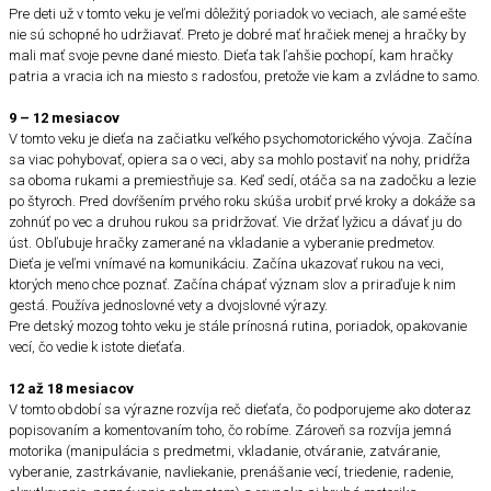
Pre deti už v tomto veku je veľmi dôležitý poriadok vo veciach, ale samé ešte
nie sú schopné ho udržiavať. Preto je dobré mať hračiek menej a hračky by
mali mať svoje pevne dané miesto. Dieťa tak ľahšie pochopí, kam hračky
patria a vracia ich na miesto s radosťou, pretože vie kam a zvládne to samo.
9 – 12 mesiacov
V tomto veku je dieťa na začiatku veľkého psychomotorického vývoja. Začína
sa viac pohybovať, opiera sa o veci, aby sa mohlo postaviť na nohy, pridŕža
sa oboma rukami a premiestňuje sa. Keď sedí, otáča sa na zadočku a lezie
po štyroch. Pred dovŕšením prvého roku skúša urobiť prvé kroky a dokáže sa
zohnúť po vec a druhou rukou sa pridržovať. Vie držať lyžicu a dávať ju do
úst. Obľubuje hračky zamerané na vkladanie a vyberanie predmetov.
Dieťa je veľmi vnímavé na komunikáciu. Začína ukazovať rukou na veci,
ktorých meno chce poznať. Začína chápať význam slov a priraďuje k nim
gestá. Používa jednoslovné vety a dvojslovné výrazy.
Pre detský mozog tohto veku je stále prínosná rutina, poriadok, opakovanie
vecí, čo vedie k istote dieťaťa.
12 až 18 mesiacov
V tomto období sa výrazne rozvíja reč dieťaťa, čo podporujeme ako doteraz
popisovaním a komentovaním toho, čo robíme. Zároveň sa rozvíja jemná
motorika (manipulácia s predmetmi, vkladanie, otváranie, zatváranie,
vyberanie, zastrkávanie, navliekanie, prenášanie vecí, triedenie, radenie,