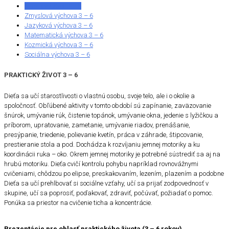
Praktický život 3 – 6
Zmyslová výchova 3 – 6
Jazyková výchova 3 – 6
Matematická výchova 3 – 6
Kozmická výchova 3 – 6
Sociálna výchova 3 – 6
PRAKTICKÝ ŽIVOT 3 – 6
Dieťa sa učí starostlivosti o vlastnú osobu, svoje telo, ale i o okolie a
spoločnosť. Obľúbené aktivity v tomto období sú zapínanie, zaväzovanie
šnúrok, umývanie rúk, čistenie topánok, umývanie okna, jedenie s lyžičkou a
príborom, upratovanie, zametanie, umývanie riadov, prenášanie,
presýpanie, triedenie, polievanie kvetín, práca v záhrade, štipcovanie,
prestieranie stola a pod. Dochádza k rozvíjaniu jemnej motoriky a ku
koordinácii ruka – oko. Okrem jemnej motoriky je potrebné sústrediť sa aj na
hrubú motoriku. Dieťa cvičí kontrolu pohybu napríklad rovnovážnymi
cvičeniami, chôdzou po elipse, preskakovaním, lezením, plazením a podobne
Dieťa sa učí prehlbovať si sociálne vzťahy, učí sa prijať zodpovednosť v
skupine, učí sa poprosiť, poďakovať, zdraviť, počúvať, požiadať o pomoc.
Ponúka sa priestor na cvičenie ticha a koncentrácie.
Prezentácie pre oblasť praktického života (3 – 6 rokov)