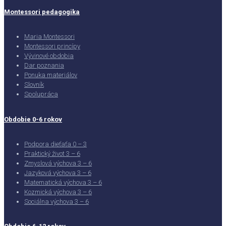
Montessori pedagogika
Maria Montessori
Montessori princípy
Vývinové obdobia
Dar poznania
Ponuka materiálov
Slovník
Spolupráca
Obdobie 0-6 rokov
Podpora dieťaťa 0 – 3
Praktický život 3 – 6
Zmyslová výchova 3 – 6
Jazyková výchova 3 – 6
Matematická výchova 3 – 6
Kozmická výchova 3 – 6
Sociálna výchova 3 – 6