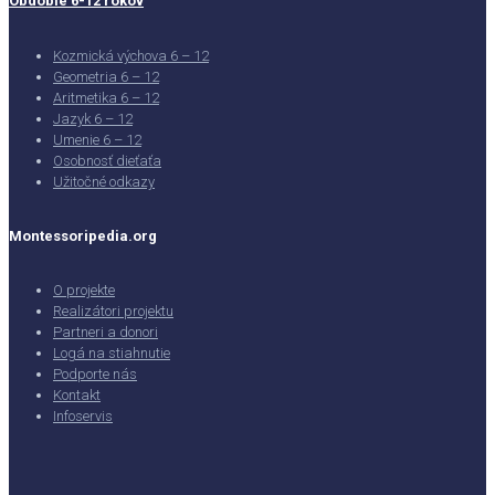
Obdobie 6-12 rokov
Kozmická výchova 6 – 12
Geometria 6 – 12
Aritmetika 6 – 12
Jazyk 6 – 12
Umenie 6 – 12
Osobnosť dieťaťa
Užitočné odkazy
Montessoripedia.org
O projekte
Realizátori projektu
Partneri a donori
Logá na stiahnutie
Podporte nás
Kontakt
Infoservis