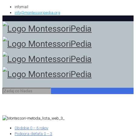
infomail
info@montessoripedia.org
Obdobie 0 – 6 rokov
Podpora dieťaťa 0 – 3