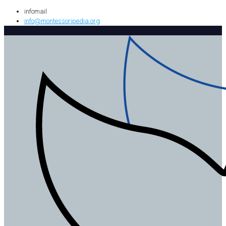
infomail
info@montessoripedia.org