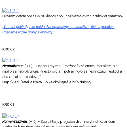
Ukážem deťom obrázky príkladov spolunažívania dvoch druhov organizmov.
„Toto sú príklady, ako môžu dva organizmy spolunažívať, čiže symbióza.
Poznáme rôzne druhy symbiózy.“
KROK 2
Neutralizmus
(0, 0) – Organizmy majú možnosť vzájomnej interakcie, ale
nijako sa neovplyvňujú. Priestorovo ani potravinovo sa neohrozujú, neškodia
si a ani si neprospievajú.
Napríklad: Ďateľ a tráva. Sojka obyčajná a hríb dubový.
KROK 3
Komenzalizmus
(+, 0) – Spolužitie je pre jeden druh nevyhnutné, pričom
druhý druh na ňom závislý nie je, nie je však ani poškodený.