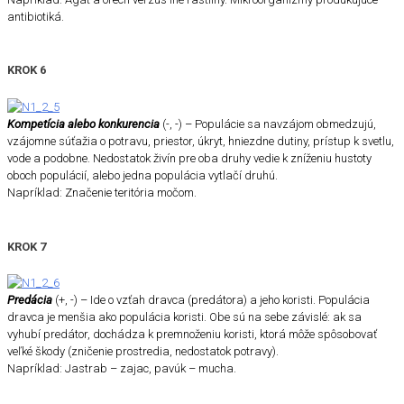
antibiotiká.
KROK 6
Kompetícia alebo konkurencia
(-, -) – Populácie sa navzájom obmedzujú,
vzájomne súťažia o potravu, priestor, úkryt, hniezdne dutiny, prístup k svetlu,
vode a podobne. Nedostatok živín pre oba druhy vedie k zníženiu hustoty
oboch populácií, alebo jedna populácia vytlačí druhú.
Napríklad: Značenie teritória močom.
KROK 7
Predácia
(+, -) – Ide o vzťah dravca (predátora) a jeho koristi. Populácia
dravca je menšia ako populácia koristi. Obe sú na sebe závislé: ak sa
vyhubí predátor, dochádza k premnoženiu koristi, ktorá môže spôsobovať
veľké škody (zničenie prostredia, nedostatok potravy).
Napríklad: Jastrab – zajac, pavúk – mucha.