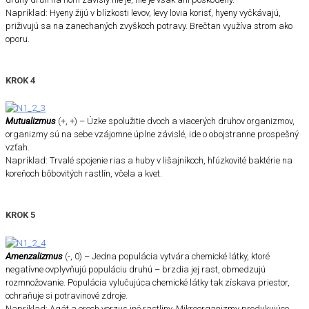
Napríklad: Hyeny žijú v blízkosti levov, levy lovia korisť, hyeny vyčkávajú,
priživujú sa na zanechaných zvyškoch potravy. Brečtan využíva strom ako
oporu.
KROK 4
Mutualizmus
(+, +) – Úzke spolužitie dvoch a viacerých druhov organizmov,
organizmy sú na sebe vzájomne úplne závislé, ide o obojstranne prospešný
vzťah.
Napríklad: Trvalé spojenie rias a huby v lišajníkoch, hľúzkovité baktérie na
koreňoch bôbovitých rastlín, včela a kvet.
KROK 5
Amenzalizmus
(-, 0) – Jedna populácia vytvára chemické látky, ktoré
negatívne ovplyvňujú populáciu druhú – brzdia jej rast, obmedzujú
rozmnožovanie. Populácia vylučujúca chemické látky tak získava priestor,
ochraňuje si potravinové zdroje.
Napríklad: Agát a orech verzus iné rastliny. Mikroorganizmy produkujúce