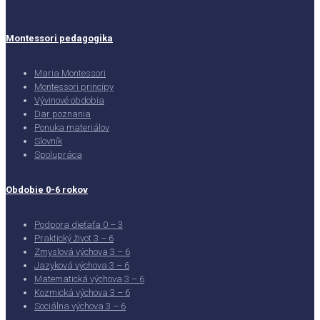
Montessori pedagogika
Maria Montessori
Montessori princípy
Vývinové obdobia
Dar poznania
Ponuka materiálov
Slovník
Spolupráca
Obdobie 0-6 rokov
Podpora dieťaťa 0 – 3
Praktický život 3 – 6
Zmyslová výchova 3 – 6
Jazyková výchova 3 – 6
Matematická výchova 3 – 6
Kozmická výchova 3 – 6
Sociálna výchova 3 – 6