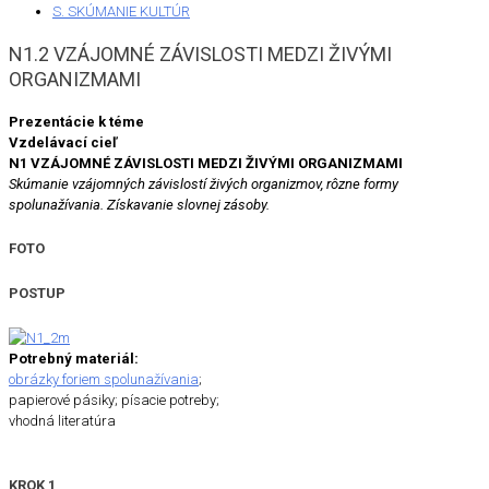
S. SKÚMANIE KULTÚR
N1.2 VZÁJOMNÉ ZÁVISLOSTI MEDZI ŽIVÝMI
ORGANIZMAMI
Prezentácie k téme
Vzdelávací cieľ
N1 VZÁJOMNÉ ZÁVISLOSTI MEDZI ŽIVÝMI ORGANIZMAMI
Skúmanie vzájomných závislostí živých organizmov, rôzne formy
spolunažívania. Získavanie slovnej zásoby.
FOTO
POSTUP
Potrebný materiál:
obrázky foriem spolunažívania
;
papierové pásiky; písacie potreby;
vhodná literatúra
KROK 1