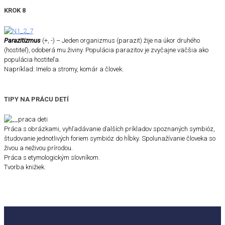
KROK 8
Parazitizmus
(+, -) – Jeden organizmus (parazit) žije na úkor druhého
(hostiteľ), odoberá mu živiny. Populácia parazitov je zvyčajne väčšia ako
populácia hostiteľa.
Napríklad: Imelo a stromy, komár a človek.
TIPY NA PRÁCU DETÍ
Práca s obrázkami, vyhľadávanie ďalších príkladov spoznaných symbióz,
študovanie jednotlivých foriem symbióz do hĺbky. Spolunažívanie človeka so
živou a neživou prírodou.
Práca s etymologickým slovníkom.
Tvorba knižiek.