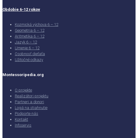
Obdobie 6-12 rokov
Kozmická výchova 6 – 12
Geometria 6 – 12
Aritmetika 6 – 12
Jazyk 6 – 12
Umenie 6 – 12
Osobnosť dieťaťa
Užitočné odkazy
Montessoripedia.org
O projekte
Realizátori projektu
Partneri a donori
Logá na stiahnutie
Podporte nás
Kontakt
Infoservis