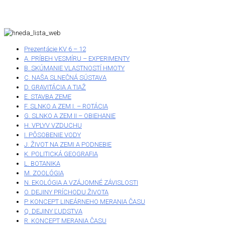
Prezentácie KV 6 – 12
A. PRÍBEH VESMÍRU – EXPERIMENTY
B. SKÚMANIE VLASTNOSTÍ HMOTY
C. NAŠA SLNEČNÁ SÚSTAVA
D. GRAVITÁCIA A TIAŽ
E. STAVBA ZEME
F. SLNKO A ZEM I. – ROTÁCIA
G. SLNKO A ZEM II – OBIEHANIE
H. VPLYV VZDUCHU
I. PÔSOBENIE VODY
J. ŽIVOT NA ZEMI A PODNEBIE
K. POLITICKÁ GEOGRAFIA
L. BOTANIKA
M. ZOOLÓGIA
N. EKOLÓGIA A VZÁJOMNÉ ZÁVISLOSTI
O. DEJINY PRÍCHODU ŽIVOTA
P. KONCEPT LINEÁRNEHO MERANIA ČASU
Q. DEJINY ĽUDSTVA
R. KONCEPT MERANIA ČASU