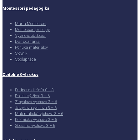
Montessori pedagogika
Maria Montessori
Montessori princípy
Vývinové obdobia
Dar poznania
Ponuka materiálov
Slovník
Spolupráca
Obdobie 0-6 rokov
Podpora dieťaťa 0 – 3
Praktický život 3 – 6
Zmyslová výchova 3 – 6
Jazyková výchova 3 – 6
Matematická výchova 3 – 6
Kozmická výchova 3 – 6
Sociálna výchova 3 – 6