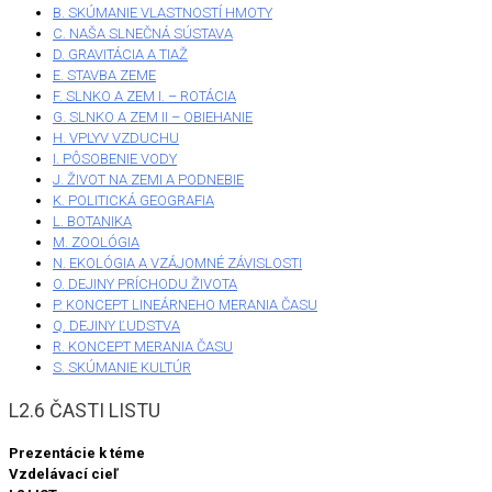
B. SKÚMANIE VLASTNOSTÍ HMOTY
C. NAŠA SLNEČNÁ SÚSTAVA
D. GRAVITÁCIA A TIAŽ
E. STAVBA ZEME
F. SLNKO A ZEM I. – ROTÁCIA
G. SLNKO A ZEM II – OBIEHANIE
H. VPLYV VZDUCHU
I. PÔSOBENIE VODY
J. ŽIVOT NA ZEMI A PODNEBIE
K. POLITICKÁ GEOGRAFIA
L. BOTANIKA
M. ZOOLÓGIA
N. EKOLÓGIA A VZÁJOMNÉ ZÁVISLOSTI
O. DEJINY PRÍCHODU ŽIVOTA
P. KONCEPT LINEÁRNEHO MERANIA ČASU
Q. DEJINY ĽUDSTVA
R. KONCEPT MERANIA ČASU
S. SKÚMANIE KULTÚR
L2.6 ČASTI LISTU
Prezentácie k téme
Vzdelávací cieľ