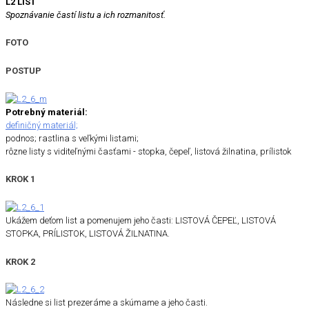
L2 LIST
Spoznávanie častí listu a ich rozmanitosť.
FOTO
POSTUP
Potrebný materiál:
definičný materiál;
podnos; rastlina s veľkými listami;
rôzne listy s viditeľnými časťami - stopka, čepeľ, listová žilnatina, prílistok
KROK 1
Ukážem deťom list a pomenujem jeho časti: LISTOVÁ ČEPEĽ, LISTOVÁ
STOPKA, PRÍLISTOK, LISTOVÁ ŽILNATINA.
KROK 2
Následne si list prezeráme a skúmame a jeho časti.