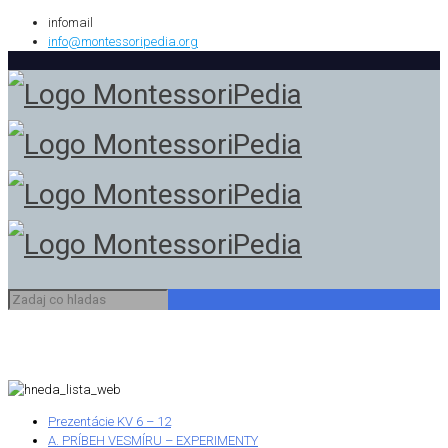
infomail
info@montessoripedia.org
Prezentácie KV 6 – 12
A. PRÍBEH VESMÍRU – EXPERIMENTY