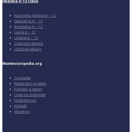
Obdobie 6-12 rokov
Kozmická výchova 6 – 12
Geometria 6 – 12
Aritmetika 6 – 12
Jazyk 6 – 12
Umenie 6 – 12
Osobnosť dieťaťa
Užitočné odkazy
Montessoripedia.org
O projekte
Realizátori projektu
Partneri a donori
Logá na stiahnutie
Podporte nás
Kontakt
Infoservis