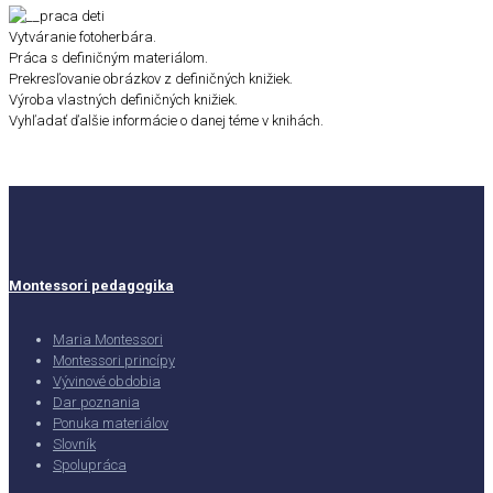
Vytváranie fotoherbára.
Práca s definičným materiálom.
Prekresľovanie obrázkov z definičných knižiek.
Výroba vlastných definičných knižiek.
Vyhľadať ďalšie informácie o danej téme v knihách.
Montessori pedagogika
Maria Montessori
Montessori princípy
Vývinové obdobia
Dar poznania
Ponuka materiálov
Slovník
Spolupráca