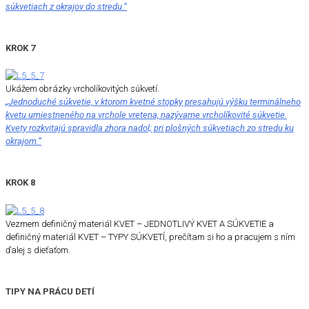
súkvetiach z okrajov do stredu.“
KROK 7
Ukážem obrázky vrcholíkovitých súkvetí.
„Jednoduché súkvetie, v ktorom kvetné stopky presahujú výšku terminálneho
kvetu umiestneného na vrchole vretena, nazývame vrcholíkovité súkvetie.
Kvety rozkvitajú spravidla zhora nadol; pri plošných súkvetiach zo stredu ku
okrajom.“
KROK 8
Vezmem definičný materiál KVET – JEDNOTLIVÝ KVET A SÚKVETIE a
definičný materiál KVET – TYPY SÚKVETÍ, prečítam si ho a pracujem s ním
ďalej s dieťaťom.
TIPY NA PRÁCU DETÍ