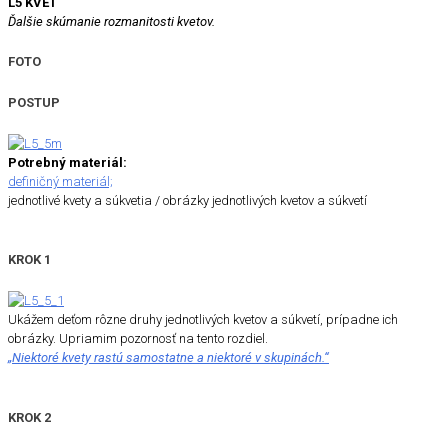
L5 KVET
Ďalšie skúmanie rozmanitosti kvetov.
FOTO
POSTUP
Potrebný materiál:
definičný materiál;
jednotlivé kvety a súkvetia / obrázky jednotlivých kvetov a súkvetí
KROK 1
Ukážem deťom rôzne druhy jednotlivých kvetov a súkvetí, prípadne ich
obrázky. Upriamim pozornosť na tento rozdiel.
„Niektoré kvety rastú samostatne a niektoré v skupinách.“
KROK 2