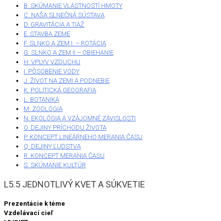
B. SKÚMANIE VLASTNOSTÍ HMOTY
C. NAŠA SLNEČNÁ SÚSTAVA
D. GRAVITÁCIA A TIAŽ
E. STAVBA ZEME
F. SLNKO A ZEM I. – ROTÁCIA
G. SLNKO A ZEM II – OBIEHANIE
H. VPLYV VZDUCHU
I. PÔSOBENIE VODY
J. ŽIVOT NA ZEMI A PODNEBIE
K. POLITICKÁ GEOGRAFIA
L. BOTANIKA
M. ZOOLÓGIA
N. EKOLÓGIA A VZÁJOMNÉ ZÁVISLOSTI
O. DEJINY PRÍCHODU ŽIVOTA
P. KONCEPT LINEÁRNEHO MERANIA ČASU
Q. DEJINY ĽUDSTVA
R. KONCEPT MERANIA ČASU
S. SKÚMANIE KULTÚR
L5.5 JEDNOTLIVÝ KVET A SÚKVETIE
Prezentácie k téme
Vzdelávací cieľ