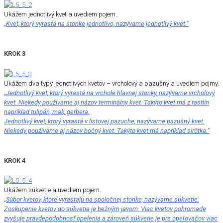
Ukážem jednotlivý kvet a uvediem pojem.
„Kvet, ktorý vyrastá na stonke jednotlivo, nazývame jednotlivý kvet.“
KROK 3
Ukážem dva typy jednotlivých kvetov – vrcholový a pazušný a uvediem pojmy.
„Jednotlivý kvet, ktorý vyrastá na vrchole hlavnej stonky, nazývame vrcholový
kvet. Niekedy používame aj názov terminálny kvet. Takýto kvet má z rastlín
napríklad tulipán, mak, gerbera.
Jednotlivý kvet, ktorý vyrastá v listovej pazuche, nazývame pazušný kvet.
Niekedy používame aj názov bočný kvet. Takýto kvet má napríklad sirôtka.“
KROK 4
Ukážem súkvetie a uvediem pojem.
„Súbor kvetov, ktoré vyrastajú na spoločnej stonke, nazývame súkvetie.
Zoskupenie kvetov do súkvetia je bežným javom. Viac kvetov pohromade
zvyšuje pravdepodobnosť opelenia a zároveň súkvetie je pre opeľovačov viac