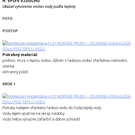
H. VPLYV VZDUCHU
Ukázať vytvorenie vrstiev vody podľa teploty.
FOTO
POSTUP
Potrebný materiál:
podnos; misa s teplou vodou; džbán s ľadovou vodou sfarbenou namodro;
utierka;
ochranný plášť
KROK 1
Pomaly nalejem sfarbenú ľadovú vodu do čistej teplej vody.
Vodu lejem opatrne na okraji nádoby.
Vodu treba výrazne zafarbiť a dobre schladiť.