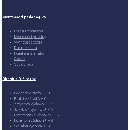
Montessori pedagogika
Maria Montessori
Montessori princípy
Vývinové obdobia
Dar poznania
Ponuka materiálov
Slovník
Spolupráca
Obdobie 0-6 rokov
Podpora dieťaťa 0 – 3
Praktický život 3 – 6
Zmyslová výchova 3 – 6
Jazyková výchova 3 – 6
Matematická výchova 3 – 6
Kozmická výchova 3 – 6
Sociálna výchova 3 – 6