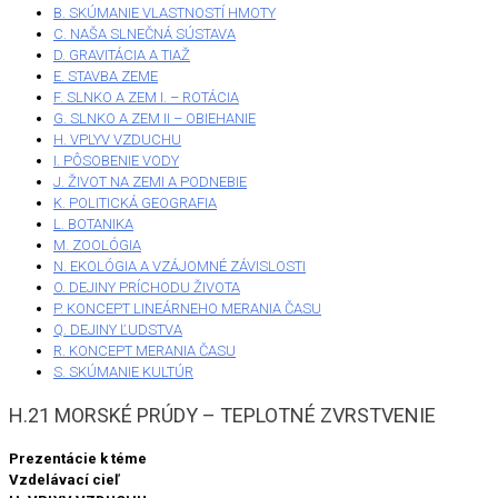
B. SKÚMANIE VLASTNOSTÍ HMOTY
C. NAŠA SLNEČNÁ SÚSTAVA
D. GRAVITÁCIA A TIAŽ
E. STAVBA ZEME
F. SLNKO A ZEM I. – ROTÁCIA
G. SLNKO A ZEM II – OBIEHANIE
H. VPLYV VZDUCHU
I. PÔSOBENIE VODY
J. ŽIVOT NA ZEMI A PODNEBIE
K. POLITICKÁ GEOGRAFIA
L. BOTANIKA
M. ZOOLÓGIA
N. EKOLÓGIA A VZÁJOMNÉ ZÁVISLOSTI
O. DEJINY PRÍCHODU ŽIVOTA
P. KONCEPT LINEÁRNEHO MERANIA ČASU
Q. DEJINY ĽUDSTVA
R. KONCEPT MERANIA ČASU
S. SKÚMANIE KULTÚR
H.21 MORSKÉ PRÚDY – TEPLOTNÉ ZVRSTVENIE
Prezentácie k téme
Vzdelávací cieľ