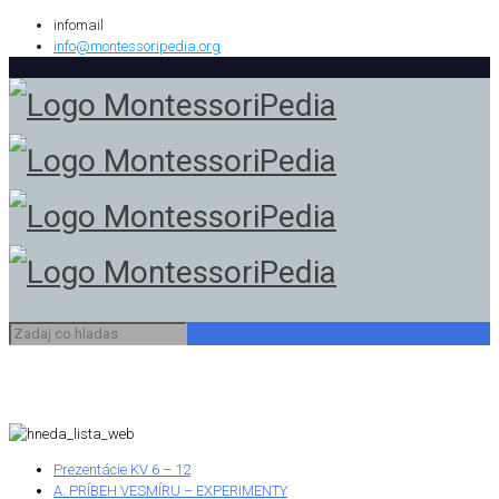
infomail
info@montessoripedia.org
Prezentácie KV 6 – 12
A. PRÍBEH VESMÍRU – EXPERIMENTY