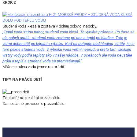
KROK 2
Studená voda klesá a zostáva v dolnej polovici nádoby.
„Teplá voda stúpa nahor, studená voda klesá. To vytvára prúdenie. Po čase sa
ale pohyb ustáli - studená voda zostane pri dne a teplá pri hladine. Toto je
veľmi dobre cítiť pri kúpaní v rybníku. Keď sa potopíte pod hladinu, zistíte, že je
tam pekne studená voda. V rybníku voda veľmi neprúdi, a preto tam vznikajú
vrstvy vody podľa teploty ako v našej nádobe. V oceánoch ale voda neustále
prúdi a teplá a studená voda sa premiešavajú.“
Môžeme rukou vodu jemne rozprúdiť.
TIPY NA PRÁCU DETÍ
Zapísať / nakresliť si prezentáciu.
Samostatné prevedenie prezentácie.