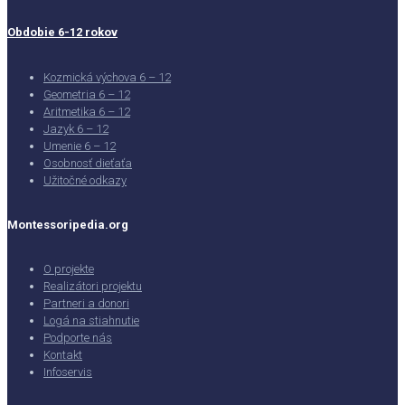
Obdobie 6-12 rokov
Kozmická výchova 6 – 12
Geometria 6 – 12
Aritmetika 6 – 12
Jazyk 6 – 12
Umenie 6 – 12
Osobnosť dieťaťa
Užitočné odkazy
Montessoripedia.org
O projekte
Realizátori projektu
Partneri a donori
Logá na stiahnutie
Podporte nás
Kontakt
Infoservis