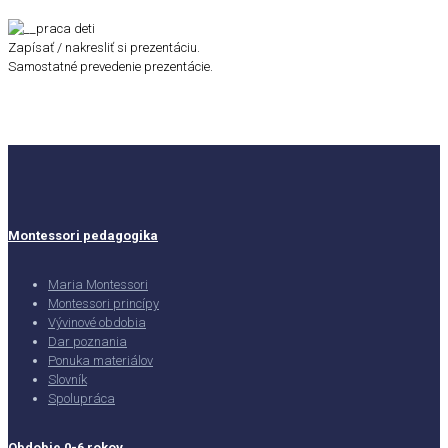
Zapísať / nakresliť si prezentáciu.
Samostatné prevedenie prezentácie.
Montessori pedagogika
Maria Montessori
Montessori princípy
Vývinové obdobia
Dar poznania
Ponuka materiálov
Slovník
Spolupráca
Obdobie 0-6 rokov