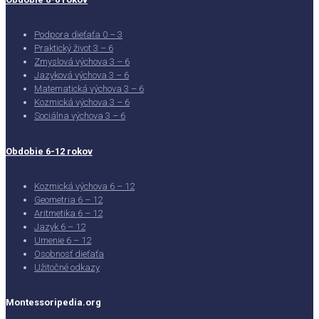
Podpora dieťaťa 0 – 3
Praktický život 3 – 6
Zmyslová výchova 3 – 6
Jazyková výchova 3 – 6
Matematická výchova 3 – 6
Kozmická výchova 3 – 6
Sociálna výchova 3 – 6
Obdobie 6-12 rokov
Kozmická výchova 6 – 12
Geometria 6 – 12
Aritmetika 6 – 12
Jazyk 6 – 12
Umenie 6 – 12
Osobnosť dieťaťa
Užitočné odkazy
Montessoripedia.org