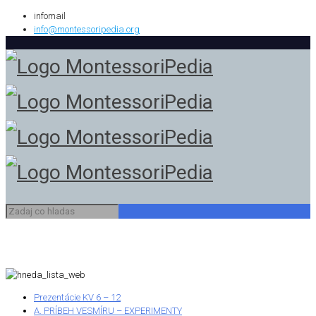
infomail
info@montessoripedia.org
Prezentácie KV 6 – 12
A. PRÍBEH VESMÍRU – EXPERIMENTY