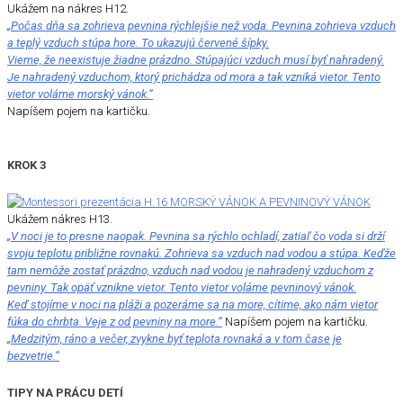
Ukážem na nákres H12.
„Počas dňa sa zohrieva pevnina rýchlejšie než voda. Pevnina zohrieva vzduch
a teplý vzduch stúpa hore. To ukazujú červené šípky.
Vieme, že neexistuje žiadne prázdno. Stúpajúci vzduch musí byť nahradený.
Je nahradený vzduchom, ktorý prichádza od mora a tak vzniká vietor. Tento
vietor voláme morský vánok.“
Napíšem pojem na kartičku.
KROK 3
Ukážem nákres H13.
„V noci je to presne naopak. Pevnina sa rýchlo ochladí, zatiaľ čo voda si drží
svoju teplotu približne rovnakú. Zohrieva sa vzduch nad vodou a stúpa. Keďže
tam nemôže zostať prázdno, vzduch nad vodou je nahradený vzduchom z
pevniny. Tak opäť vznikne vietor. Tento vietor voláme pevninový vánok.
Keď stojíme v noci na pláži a pozeráme sa na more, cítime, ako nám vietor
fúka do chrbta. Veje z od pevniny na more.“
Napíšem pojem na kartičku.
„Medzitým, ráno a večer, zvykne byť teplota rovnaká a v tom čase je
bezvetrie.“
TIPY NA PRÁCU DETÍ