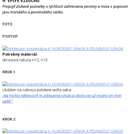
H. VPLYV VZDUCHU
Prepojiť získané poznatky o rýchlosti zahrievania pevniny a mora s popisom
javu morského a pevninského vánku.
FOTO
POSTUP
Potrebný materiál:
obrazová tabuľa H12, H13
KROK 1
Ukážem na nákresy položené vedľa seba.
„Na týchto nákresoch je zobrazená situácia, ktorú ste už možno pri mori
zažili.“
KROK 2