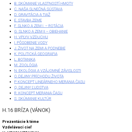
B. SKÚMANIE VLASTNOSTÍ HMOTY
C. NAŠA SLNEČNÁ SÚSTAVA
D. GRAVITÁCIA A TIAŽ
E. STAVBA ZEME
F. SLNKO A ZEM I. – ROTÁCIA
G. SLNKO A ZEM II – OBIEHANIE
H. VPLYV VZDUCHU
I. PÔSOBENIE VODY
J. ŽIVOT NA ZEMI A PODNEBIE
K. POLITICKÁ GEOGRAFIA
L. BOTANIKA
M. ZOOLÓGIA
N. EKOLÓGIA A VZÁJOMNÉ ZÁVISLOSTI
O. DEJINY PRÍCHODU ŽIVOTA
P. KONCEPT LINEÁRNEHO MERANIA ČASU
Q. DEJINY ĽUDSTVA
R. KONCEPT MERANIA ČASU
S. SKÚMANIE KULTÚR
H.16 BRÍZA (VÁNOK)
Prezentácie k téme
Vzdelávací cieľ