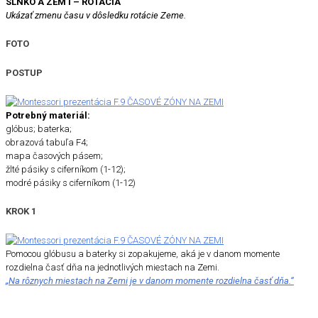
SLNKO A ZEM I – ROTÁCIA
Ukázať zmenu času v dôsledku rotácie Zeme.
FOTO
POSTUP
Potrebný materiál:
glóbus; baterka;
obrazová tabuľa F4;
mapa časových pásem;
žlté pásiky s ciferníkom (1-12);
modré pásiky s ciferníkom (1-12)
KROK 1
Pomocou glóbusu a baterky si zopakujeme, aká je v danom momente
rozdielna časť dňa na jednotlivých miestach na Zemi.
„Na rôznych miestach na Zemi je v danom momente rozdielna časť dňa.“