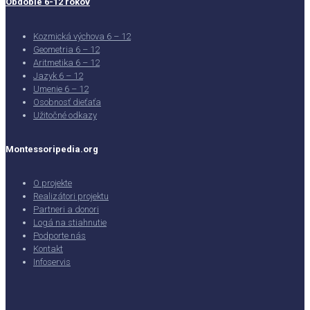
Obdobie 6-12 rokov
Kozmická výchova 6 – 12
Geometria 6 – 12
Aritmetika 6 – 12
Jazyk 6 – 12
Umenie 6 – 12
Osobnosť dieťaťa
Užitočné odkazy
Montessoripedia.org
O projekte
Realizátori projektu
Partneri a donori
Logá na stiahnutie
Podporte nás
Kontakt
Infoservis