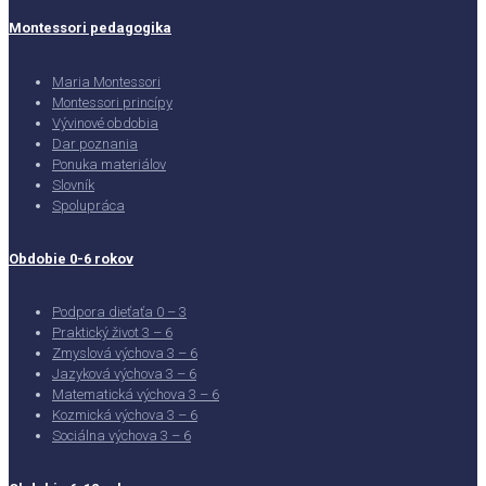
Montessori pedagogika
Maria Montessori
Montessori princípy
Vývinové obdobia
Dar poznania
Ponuka materiálov
Slovník
Spolupráca
Obdobie 0-6 rokov
Podpora dieťaťa 0 – 3
Praktický život 3 – 6
Zmyslová výchova 3 – 6
Jazyková výchova 3 – 6
Matematická výchova 3 – 6
Kozmická výchova 3 – 6
Sociálna výchova 3 – 6