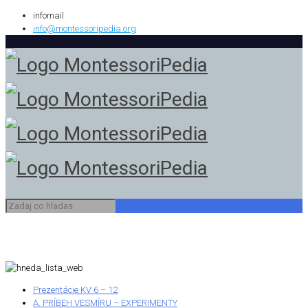
infomail
info@montessoripedia.org
Prezentácie KV 6 – 12
A. PRÍBEH VESMÍRU – EXPERIMENTY