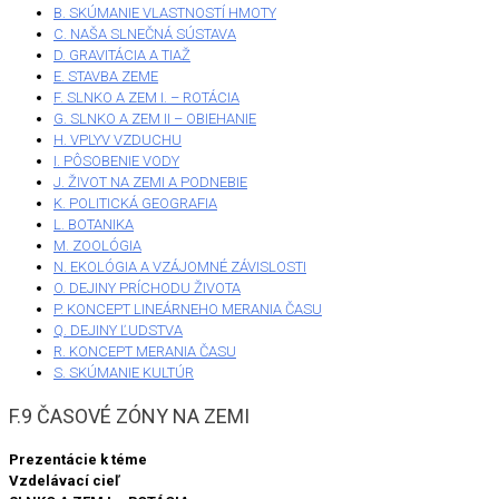
B. SKÚMANIE VLASTNOSTÍ HMOTY
C. NAŠA SLNEČNÁ SÚSTAVA
D. GRAVITÁCIA A TIAŽ
E. STAVBA ZEME
F. SLNKO A ZEM I. – ROTÁCIA
G. SLNKO A ZEM II – OBIEHANIE
H. VPLYV VZDUCHU
I. PÔSOBENIE VODY
J. ŽIVOT NA ZEMI A PODNEBIE
K. POLITICKÁ GEOGRAFIA
L. BOTANIKA
M. ZOOLÓGIA
N. EKOLÓGIA A VZÁJOMNÉ ZÁVISLOSTI
O. DEJINY PRÍCHODU ŽIVOTA
P. KONCEPT LINEÁRNEHO MERANIA ČASU
Q. DEJINY ĽUDSTVA
R. KONCEPT MERANIA ČASU
S. SKÚMANIE KULTÚR
F.9 ČASOVÉ ZÓNY NA ZEMI
Prezentácie k téme
Vzdelávací cieľ