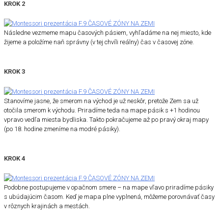
KROK 2
Následne vezmeme mapu časových pásiem, vyhľadáme na nej miesto, kde
žijeme a položíme naň správny (v tej chvíli reálny) čas v časovej zóne.
KROK 3
Stanovíme jasne, že smerom na východ je už neskôr, pretože Zem sa už
otočila smerom k východu. Priradíme teda na mape pásik s +1 hodinou
vpravo vedľa miesta bydliska. Takto pokračujeme až po pravý okraj mapy
(po 18. hodine zmeníme na modré pásiky).
KROK 4
Podobne postupujeme v opačnom smere – na mape vľavo priradíme pásiky
s ubúdajúcim časom. Keď je mapa plne vyplnená, môžeme porovnávať časy
v rôznych krajinách a mestách.