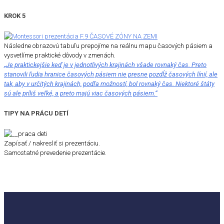
KROK 5
Následne obrazovú tabuľu prepojíme na reálnu mapu časových pásiem a
vysvetlíme praktické dôvody v zmenách.
„Je praktickejšie keď je v jednotlivých krajinách všade rovnaký čas. Preto
stanovili ľudia hranice časových pásiem nie presne pozdĺž časových línií, ale
tak, aby v určitých krajinách, podľa možností, bol rovnaký čas. Niektoré štáty
sú ale príliš veľké, a preto majú viac časových pásiem.“
TIPY NA PRÁCU DETÍ
Zapísať / nakresliť si prezentáciu.
Samostatné prevedenie prezentácie.