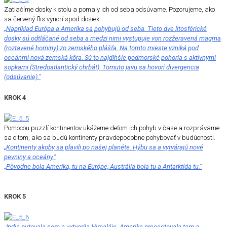
Zatlačíme dosky k stolu a pomaly ich od seba odsúvame. Pozorujeme, ako
sa červený flis vynorí spod dosiek.
„Napríklad Európa a Amerika sa pohybujú od seba. Tieto dve litosférické
dosky sú odtláčané od seba a medzi nimi vystupuje von rozžeravená magma
(roztavené horniny) zo zemského plášťa. Na tomto mieste vzniká pod
oceánmi nová zemská kôra. Sú to najdlhšie podmorské pohoria s aktívnymi
sopkami (Stredoatlantický chrbát). Tomuto javu sa hovorí divergencia
(odsúvanie)."
KROK 4
Pomocou puzzlí kontinentov ukážeme deťom ich pohyb v čase a rozprávame
sa o tom, ako sa budú kontinenty pravdepodobne pohybovať v budúcnosti.
„Kontinenty akoby sa plavili po našej planéte. Hýbu sa a vytvárajú nové
pevniny a oceány.“
„Pôvodne bola Amerika, tu na Európe, Austrália bola tu a Antarktída tu.“
KROK 5
„India putovala sem a vytvorila Himaláje. Amerika precestovala tam a