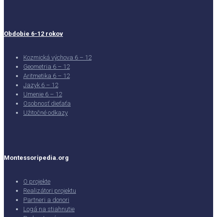
Obdobie 6-12 rokov
Kozmická výchova 6 – 12
Geometria 6 – 12
Aritmetika 6 – 12
Jazyk 6 – 12
Umenie 6 – 12
Osobnosť dieťaťa
Užitočné odkazy
Montessoripedia.org
O projekte
Realizátori projektu
Partneri a donori
Logá na stiahnutie