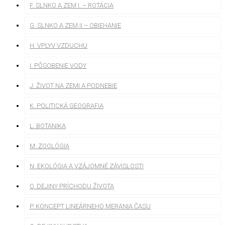
F. SLNKO A ZEM I. – ROTÁCIA
G. SLNKO A ZEM II – OBIEHANIE
H. VPLYV VZDUCHU
I. PÔSOBENIE VODY
J. ŽIVOT NA ZEMI A PODNEBIE
K. POLITICKÁ GEOGRAFIA
L. BOTANIKA
M. ZOOLÓGIA
N. EKOLÓGIA A VZÁJOMNÉ ZÁVISLOSTI
O. DEJINY PRÍCHODU ŽIVOTA
P. KONCEPT LINEÁRNEHO MERANIA ČASU