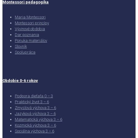
Montessori pedagogika
Maria Montessori
Montessori princípy
Vývinové obdobia
Dar poznania
Ponuka materiálov
Slovník
Spolupráca
Obdobie 0-6 rokov
Podpora dieťaťa 0 – 3
Praktický život 3 – 6
Zmyslová výchova 3 – 6
Jazyková výchova 3 – 6
Matematická výchova 3 – 6
Kozmická výchova 3 – 6
Sociálna výchova 3 – 6