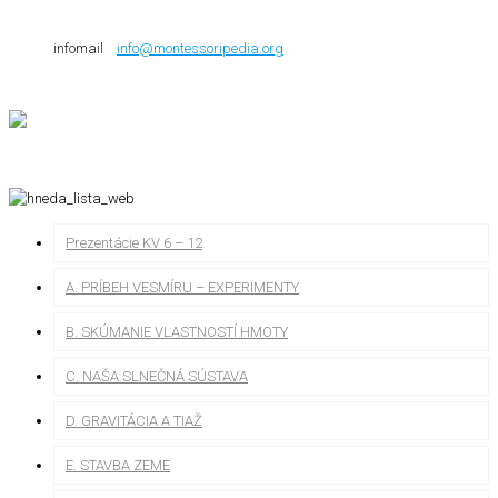
infomail
info@montessoripedia.org
Prezentácie KV 6 – 12
A. PRÍBEH VESMÍRU – EXPERIMENTY
B. SKÚMANIE VLASTNOSTÍ HMOTY
C. NAŠA SLNEČNÁ SÚSTAVA
D. GRAVITÁCIA A TIAŽ
E. STAVBA ZEME