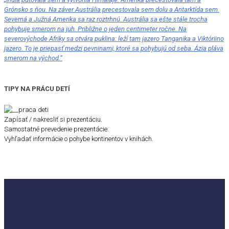
Grónsko s ňou. Na záver Austrália precestovala sem dolu a Antarktída sem.
Severná a Južná Amerika sa raz roztrhnú. Austrália sa ešte stále trocha
pohybuje smerom na juh. Približne o jeden centimeter ročne. Na
severovýchode Afriky sa otvára puklina: leží tam jazero Tanganika a Viktóriino
jazero. To je priepasť medzi pevninami, ktoré sa pohybujú od seba. Ázia pláva
smerom na východ.“
TIPY NA PRÁCU DETÍ
Zapísať / nakresliť si prezentáciu.
Samostatné prevedenie prezentácie.
Vyhľadať informácie o pohybe kontinentov v knihách.