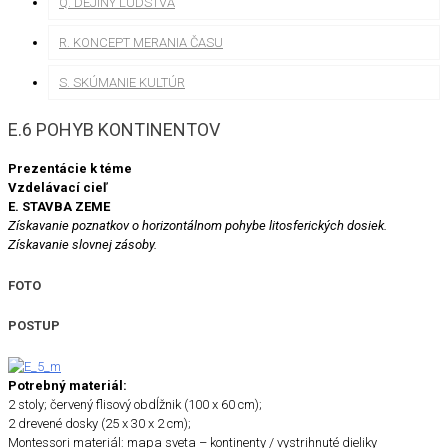
Q. DEJINY ĽUDSTVA
R. KONCEPT MERANIA ČASU
S. SKÚMANIE KULTÚR
E.6 POHYB KONTINENTOV
Prezentácie k téme
Vzdelávací cieľ
E. STAVBA ZEME
Získavanie poznatkov o horizontálnom pohybe litosferických dosiek.
Získavanie slovnej zásoby.
FOTO
POSTUP
Potrebný materiál:
2 stoly; červený flisový obdĺžnik (100 x 60 cm);
2 drevené dosky (25 x 30 x 2 cm);
Montessori materiál: mapa sveta – kontinenty / vystrihnuté dieliky