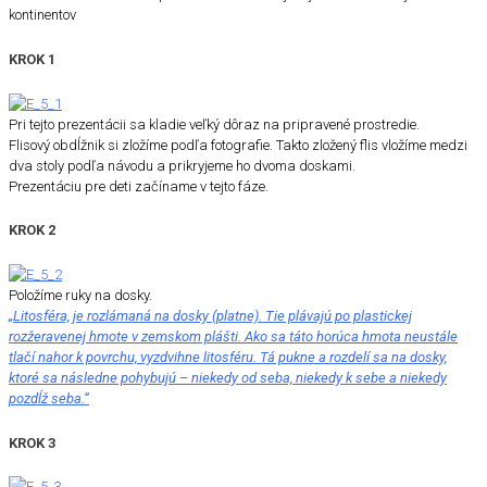
kontinentov
KROK 1
Pri tejto prezentácii sa kladie veľký dôraz na pripravené prostredie.
Flisový obdĺžnik si zložíme podľa fotografie. Takto zložený flis vložíme medzi
dva stoly podľa návodu a prikryjeme ho dvoma doskami.
Prezentáciu pre deti začíname v tejto fáze.
KROK 2
Položíme ruky na dosky.
„Litosféra, je rozlámaná na dosky (platne). Tie plávajú po plastickej
rozžeravenej hmote v zemskom plášti. Ako sa táto horúca hmota neustále
tlačí nahor k povrchu, vyzdvihne litosféru. Tá pukne a rozdelí sa na dosky,
ktoré sa následne pohybujú – niekedy od seba, niekedy k sebe a niekedy
pozdĺž seba.“
KROK 3