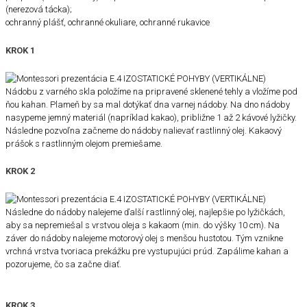
(nerezová tácka);
ochranný plášť, ochranné okuliare, ochranné rukavice
KROK 1
Nádobu z varného skla položíme na pripravené sklenené tehly a vložíme pod
ňou kahan. Plameň by sa mal dotýkať dna varnej nádoby. Na dno nádoby
nasypeme jemný materiál (napríklad kakao), približne 1 až 2 kávové lyžičky.
Následne pozvoľna začneme do nádoby nalievať rastlinný olej. Kakaový
prášok s rastlinným olejom premiešame.
KROK 2
Následne do nádoby nalejeme ďalší rastlinný olej, najlepšie po lyžičkách,
aby sa nepremiešal s vrstvou oleja s kakaom (min. do výšky 10 cm). Na
záver do nádoby nalejeme motorový olej s menšou hustotou. Tým vznikne
vrchná vrstva tvoriaca prekážku pre vystupujúci prúd. Zapálime kahan a
pozorujeme, čo sa začne diať.
KROK 3