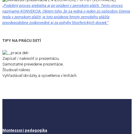
„Podobný proces prebieha aj pri prúdení v zemskom plášti. Tento proces
nazývame KONVEKCIA. Okrem toho, že sa jedná o jeden zo spôsobov šírenia
tepla v zemskom plášti, je toto prúdenie hmoty zemského plášťa
pravdepodobne zodpovedné aj za pohyby litosferických dosiek.“
TIPY NA PRÁCU DETÍ
Zapísať / nakresliť si prezentáciu.
Samostatné prevedenie prezentácie.
Študovať nákres.
Vyhľadávať obrázky a vysvetlenia v knihách.
Montessori pedagogika