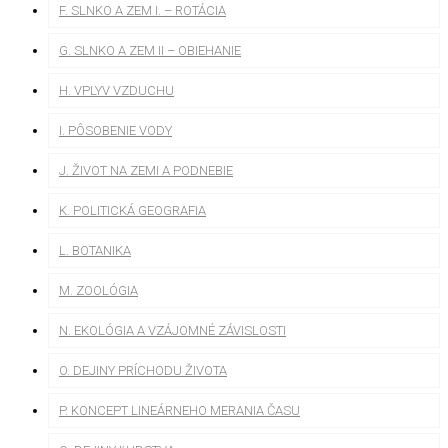
F. SLNKO A ZEM I. – ROTÁCIA
G. SLNKO A ZEM II – OBIEHANIE
H. VPLYV VZDUCHU
I. PÔSOBENIE VODY
J. ŽIVOT NA ZEMI A PODNEBIE
K. POLITICKÁ GEOGRAFIA
L. BOTANIKA
M. ZOOLÓGIA
N. EKOLÓGIA A VZÁJOMNÉ ZÁVISLOSTI
O. DEJINY PRÍCHODU ŽIVOTA
P. KONCEPT LINEÁRNEHO MERANIA ČASU