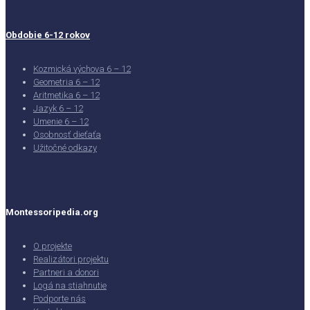
Obdobie 6-12 rokov
Kozmická výchova 6 – 12
Geometria 6 – 12
Aritmetika 6 – 12
Jazyk 6 – 12
Umenie 6 – 12
Osobnosť dieťaťa
Užitočné odkazy
Montessoripedia.org
O projekte
Realizátori projektu
Partneri a donori
Logá na stiahnutie
Podporte nás