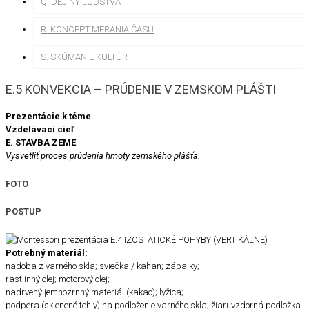
Q. DEJINY ĽUDSTVA
R. KONCEPT MERANIA ČASU
S. SKÚMANIE KULTÚR
E.5 KONVEKCIA – PRÚDENIE V ZEMSKOM PLÁŠTI
Prezentácie k téme
Vzdelávací cieľ
E. STAVBA ZEME
Vysvetliť proces prúdenia hmoty zemského plášťa.
FOTO
POSTUP
Potrebný materiál:
nádoba z varného skla; sviečka / kahan; zápalky;
rastlinný olej; motorový olej;
nadrvený jemnozrnný materiál (kakao); lyžica;
podpera (sklenené tehly) na podloženie varného skla; žiaruvzdorná podložka