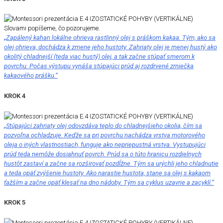
Slovami popíšeme, čo pozorujeme.
„Zapálený kahan lokálne ohrieva rastlinný olej s práškom kakaa. Tým, ako sa
olej ohrieva, dochádza k zmene jeho hustoty. Zahriaty olej je menej hustý ako
okolitý chladnejší (teda viac hustý) olej, a tak začne stúpať smerom k
povrchu. Počas výstupu vynáša stúpajúci prúd aj rozdrvené zrniečka
kakaového prášku.“
KROK 4
„Stúpajúci zahriaty olej odovzdáva teplo do chladnejšieho okolia, čím sa
pozvoľna ochladzuje. Keďže sa pri povrchu nachádza vrstva motorového
oleja o iných vlastnostiach, funguje ako nepriepustná vrstva. Vystupujúci
prúd teda nemôže dosiahnuť povrch. Prúd sa o túto hranicu rozdielnych
hustôt zastaví a začne sa rozširovať pozdĺžne. Tým sa urýchli jeho chladnutie
a teda opäť zvýšenie hustoty. Ako narastie hustota, stane sa olej s kakaom
ťažším a začne opäť klesať na dno nádoby. Tým sa cyklus uzavrie a zacyklí.“
KROK 5