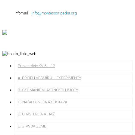
infomail
info@montessoripedia.org
Prezentácie KV 6 – 12
A. PRÍBEH VESMÍRU – EXPERIMENTY
B. SKÚMANIE VLASTNOSTÍ HMOTY
C. NAŠA SLNEČNÁ SÚSTAVA
D. GRAVITÁCIA A TIAŽ
E. STAVBA ZEME