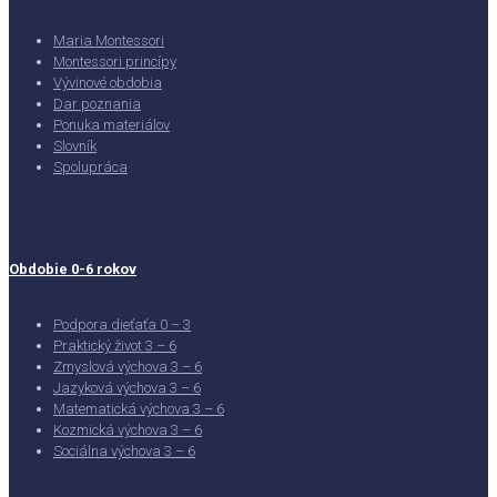
Maria Montessori
Montessori princípy
Vývinové obdobia
Dar poznania
Ponuka materiálov
Slovník
Spolupráca
Obdobie 0-6 rokov
Podpora dieťaťa 0 – 3
Praktický život 3 – 6
Zmyslová výchova 3 – 6
Jazyková výchova 3 – 6
Matematická výchova 3 – 6
Kozmická výchova 3 – 6
Sociálna výchova 3 – 6