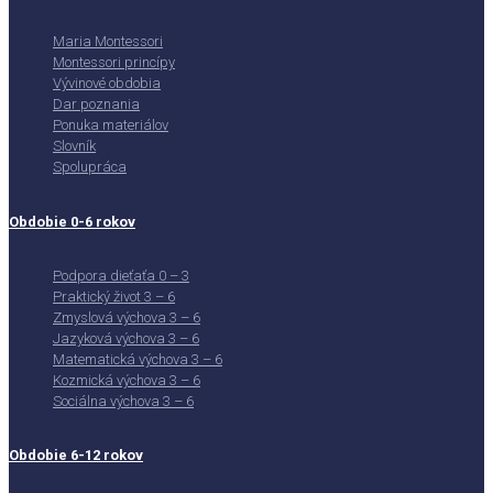
Maria Montessori
Montessori princípy
Vývinové obdobia
Dar poznania
Ponuka materiálov
Slovník
Spolupráca
Obdobie 0-6 rokov
Podpora dieťaťa 0 – 3
Praktický život 3 – 6
Zmyslová výchova 3 – 6
Jazyková výchova 3 – 6
Matematická výchova 3 – 6
Kozmická výchova 3 – 6
Sociálna výchova 3 – 6
Obdobie 6-12 rokov