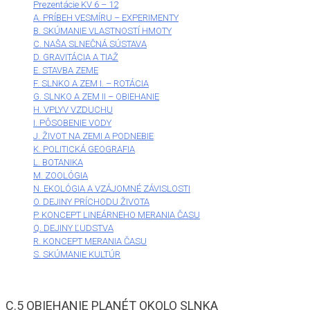
Prezentácie KV 6 – 12
A. PRÍBEH VESMÍRU – EXPERIMENTY
B. SKÚMANIE VLASTNOSTÍ HMOTY
C. NAŠA SLNEČNÁ SÚSTAVA
D. GRAVITÁCIA A TIAŽ
E. STAVBA ZEME
F. SLNKO A ZEM I. – ROTÁCIA
G. SLNKO A ZEM II – OBIEHANIE
H. VPLYV VZDUCHU
I. PÔSOBENIE VODY
J. ŽIVOT NA ZEMI A PODNEBIE
K. POLITICKÁ GEOGRAFIA
L. BOTANIKA
M. ZOOLÓGIA
N. EKOLÓGIA A VZÁJOMNÉ ZÁVISLOSTI
O. DEJINY PRÍCHODU ŽIVOTA
P. KONCEPT LINEÁRNEHO MERANIA ČASU
Q. DEJINY ĽUDSTVA
R. KONCEPT MERANIA ČASU
S. SKÚMANIE KULTÚR
C.5 OBIEHANIE PLANÉT OKOLO SLNKA