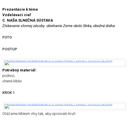
Prezentácie k téme
Vzdelávací cieľ
C. NAŠA SLNEČNÁ SÚSTAVA
Získavanie slovnej zásoby: obiehanie Zeme okolo Slnka, obežná dráha.
FOTO
POSTUP
Potrebný materiál:
podnos;
vlnené klbko
KROK 1
Otáčame klbkom vlny tak, aby opisovalo kruh.