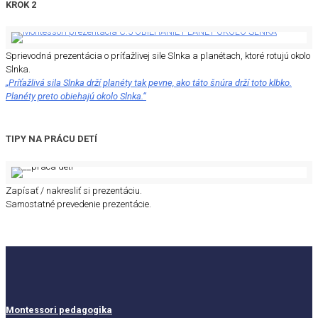
KROK 2
Sprievodná prezentácia o príťažlivej sile Slnka a planétach, ktoré rotujú okolo
Slnka.
„Príťažlivá sila Slnka drží planéty tak pevne, ako táto šnúra drží toto klbko.
Planéty preto obiehajú okolo Slnka.“
TIPY NA PRÁCU DETÍ
Zapísať / nakresliť si prezentáciu.
Samostatné prevedenie prezentácie.
Montessori pedagogika