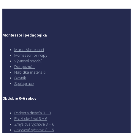
Montessori pedagogika
Maria Montessori
Montessori principy
Vývinová období
Dar poznání
Nabídka materálů
Slovník
Spolupráce
Obdobie 0-6 rokov
Podpora dieťaťa 0 – 3
Praktický život 3 – 6
Zmyslová výchova 3 – 6
Jazyková výchova 3 – 6