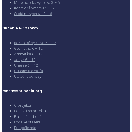
Matematická výchova 3 – 6
Kozmická výchova 3 – 6
Sociálna výchova 3 – 6
Obdobie 6-12 rokov
Kozmická výchova 6 – 12
Geometria 6 – 12
Aritmetika 6 – 12
Jazyk 6 – 12
Umenie 6 – 12
Osobnosť dieťaťa
Užitočné odkazy
Montessoripedia.org
O projektu
Realizátoři projektu
Partneři a donoři
Loga ke stažení
Podpořte nás