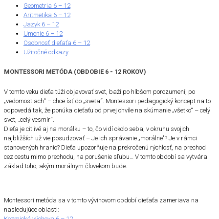
Geometria 6 – 12
Aritmetika 6 – 12
Jazyk 6 – 12
Umenie 6 – 12
Osobnosť dieťaťa 6 – 12
Užitočné odkazy
MONTESSORI METÓDA (OBDOBIE 6 - 12 ROKOV)
V tomto veku dieťa túži objavovať svet, baží po hlbšom porozumení, po
„vedomostiach“ – chce ísť do „sveta“. Montessori pedagogický koncept na to
odpovedá tak, že ponúka dieťaťu od prvej chvíle na skúmanie „všetko“ – celý
svet, „celý vesmír“.
Dieťa je citlivé aj na morálku – to, čo vidí okolo seba, v okruhu svojich
najbližších už vie posudzovať – Je ich správanie „morálne"? Je v rámci
stanovených hraníc? Dieťa upozorňuje na prekročenú rýchlosť, na prechod
cez cestu mimo prechodu, na porušenie sľubu… V tomto období sa vytvára
základ toho, akým morálnym človekom bude.
Montessori metóda sa v tomto vývinovom období dieťaťa zameriava na
nasledujúce oblasti:
Kozmická výchova 6 – 12