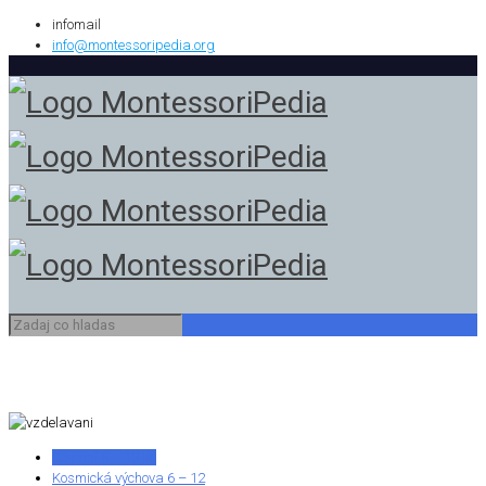
infomail
info@montessoripedia.org
Období 6 – 12 let
Kosmická výchova 6 – 12