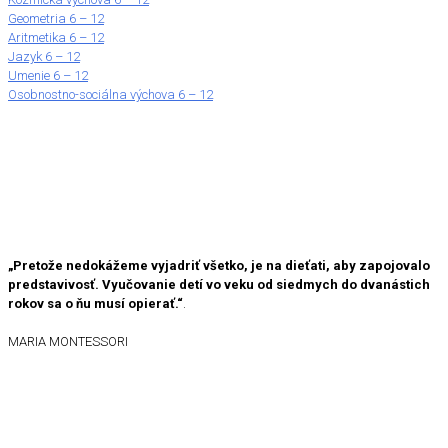
Geometria 6 – 12
Aritmetika 6 – 12
Jazyk 6 – 12
Umenie 6 – 12
Osobnostno-sociálna výchova 6 – 12
„Pretože nedokážeme vyjadriť všetko, je na dieťati, aby zapojovalo
predstavivosť. Vyučovanie detí vo veku od siedmych do dvanástich
rokov sa o ňu musí opierať.“
.
MARIA MONTESSORI