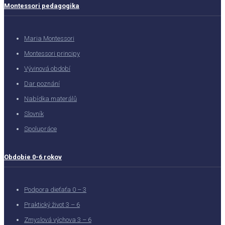
Montessori pedagogika
Maria Montessori
Montessori principy
Vývinová období
Dar poznání
Nabídka materálů
Slovník
Spolupráce
Obdobie 0-6 rokov
Podpora dieťaťa 0 – 3
Praktický život 3 – 6
Zmyslová výchova 3 – 6