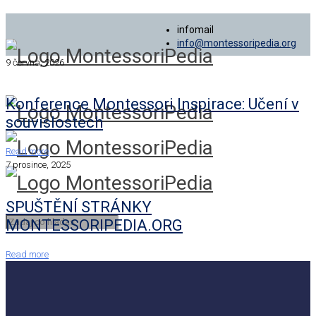
infomail
info@montessoripedia.org
9 června, 2026
Konference Montessori Inspirace: Učení v
souvislostech
Read more
7 prosince, 2025
SPUŠTĚNÍ STRÁNKY
MONTESSORIPEDIA.ORG
Read more