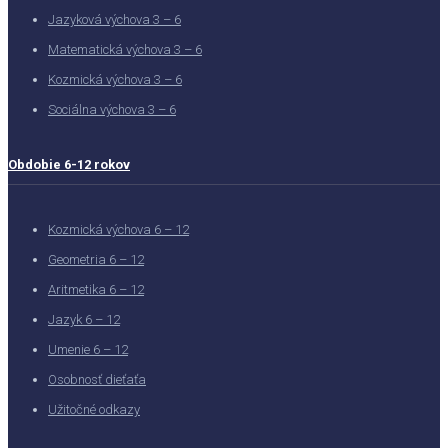
Jazyková výchova 3 – 6
Matematická výchova 3 – 6
Kozmická výchova 3 – 6
Sociálna výchova 3 – 6
Obdobie 6-12 rokov
Kozmická výchova 6 – 12
Geometria 6 – 12
Aritmetika 6 – 12
Jazyk 6 – 12
Umenie 6 – 12
Osobnosť dieťaťa
Užitočné odkazy