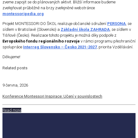
zveme zapojit se do plánovaných aktivit. Bližší informace budeme
zveřejňovat průběžně na brzy zveřejněné webstránce
montessoripedia.org
Projekt MONTESSORI DO ŠKOL realizuje občanské sdružení
PERSONA
, se
sídlem v Bratislavě (Slovensko) a
Základní škola ZAHRADA
, se sídlem v
Tišňově (Česko). Realizace tohoto projektu je možná díky podpoře z
Evropského fondu regionálního rozvoje
v rámci programu přeshraniční
spolupráce
Interreg Slovensko – Česko 2021-2027
, priorita Vzdělávání.
Děkujeme!
Related posts
9 června, 2026
Konference Montessori Inspirace: Učení v souvislostech
Read more