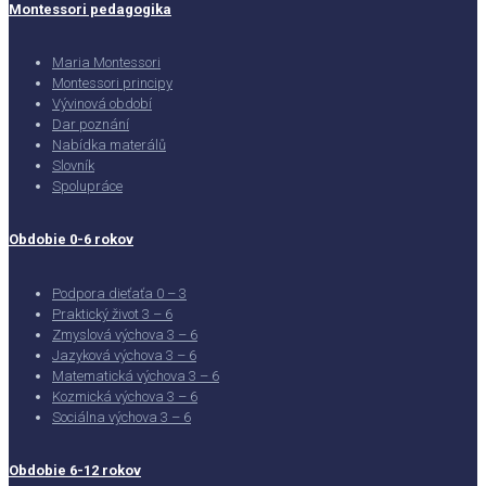
Montessori pedagogika
Maria Montessori
Montessori principy
Vývinová období
Dar poznání
Nabídka materálů
Slovník
Spolupráce
Obdobie 0-6 rokov
Podpora dieťaťa 0 – 3
Praktický život 3 – 6
Zmyslová výchova 3 – 6
Jazyková výchova 3 – 6
Matematická výchova 3 – 6
Kozmická výchova 3 – 6
Sociálna výchova 3 – 6
Obdobie 6-12 rokov