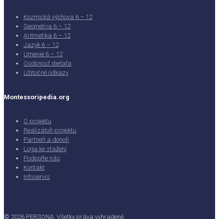
Kozmická výchova 6 – 12
Geometria 6 – 12
Aritmetika 6 – 12
Jazyk 6 – 12
Umenie 6 – 12
Osobnosť dieťaťa
Užitočné odkazy
Montessoripedia.org
O projektu
Realizátoři projektu
Partneři a donoři
Loga ke stažení
Podpořte nás
Kontakt
Infoservis
© 2026 PERSONA. Všetky práva vyhradené.