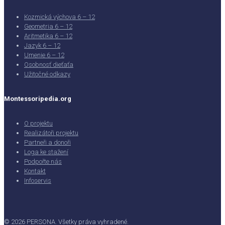
Kozmická výchova 6 – 12
Geometria 6 – 12
Aritmetika 6 – 12
Jazyk 6 – 12
Umenie 6 – 12
Osobnosť dieťaťa
Užitočné odkazy
Montessoripedia.org
O projektu
Realizátoři projektu
Partneři a donoři
Loga ke stažení
Podpořte nás
Kontakt
Infoservis
© 2026 PERSONA. Všetky práva vyhradené.