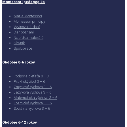
Montessori pedagogika
Maria Montessori
Montessori principy
Vývinová období
Dar poznání
Nabídka materálů
Slovník
Spolupráce
Obdobie 0-6 rokov
Podpora dieťaťa 0 – 3
Praktický život 3 – 6
Zmyslová výchova 3 – 6
Jazyková výchova 3 – 6
Matematická výchova 3 – 6
Kozmická výchova 3 – 6
Sociálna výchova 3 – 6
Obdobie 6-12 rokov