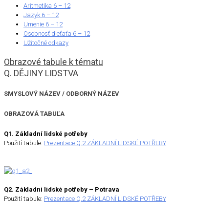
Aritmetika 6 – 12
Jazyk 6 – 12
Umenie 6 – 12
Osobnosť dieťaťa 6 – 12
Užitočné odkazy
Obrazové tabule k tématu
Q. DĚJINY LIDSTVA
SMYSLOVÝ NÁZEV / ODBORNÝ NÁZEV
OBRAZOVÁ TABUĽA
Q1. Základní lidské potřeby
Použití tabule:
Prezentace Q.2 ZÁKLADNÍ LIDSKÉ POTŘEBY
Q2. Základní lidské potřeby – Potrava
Použití tabule:
Prezentace Q.2 ZÁKLADNÍ LIDSKÉ POTŘEBY