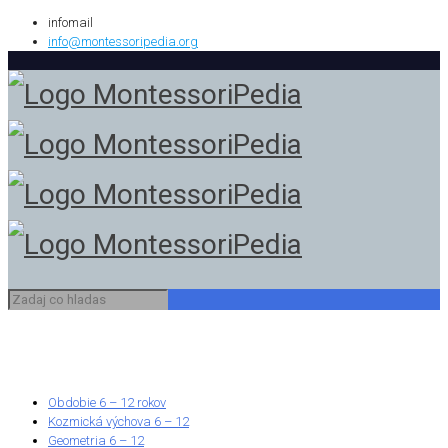
infomail
info@montessoripedia.org
Obdobie 6 – 12 rokov
Kozmická výchova 6 – 12
Geometria 6 – 12