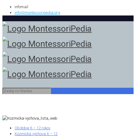
infomail
info@montessoripedia.org
Obdobie 6 – 12 rokov
Kozmická výchova 6 – 12