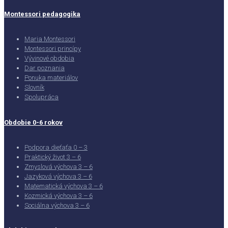
Montessori pedagogika
Maria Montessori
Montessori princípy
Vývinové obdobia
Dar poznania
Ponuka materiálov
Slovník
Spolupráca
Obdobie 0-6 rokov
Podpora dieťaťa 0 – 3
Praktický život 3 – 6
Zmyslová výchova 3 – 6
Jazyková výchova 3 – 6
Matematická výchova 3 – 6
Kozmická výchova 3 – 6
Sociálna výchova 3 – 6