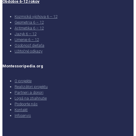
Obdobie 6-12 rokov
Kozmická výchova 6 – 12
Geometria 6 – 12
Aritmetika 6 – 12
Jazyk 6 – 12
Umenie 6 – 12
Osobnosť dieťaťa
Užitočné odkazy
Montessoripedia.org
O projekte
Realizátori projektu
Partneri a donori
Logá na stiahnutie
Podporte nás
Kontakt
Infoservis