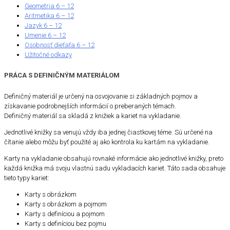
Geometria 6 – 12
Aritmetika 6 – 12
Jazyk 6 – 12
Umenie 6 – 12
Osobnosť dieťaťa 6 – 12
Užitočné odkazy
PRÁCA S DEFINIČNÝM MATERIÁLOM
Definičný materiál je určený na osvojovanie si základných pojmov a
získavanie podrobnejších informácií o preberaných témach.
Definičný materiál sa skladá z knižiek a kariet na vykladanie.
Jednotlivé knižky sa venujú vždy iba jednej čiastkovej téme. Sú určené na
čítanie alebo môžu byť použité aj ako kontrola ku kartám na vykladanie.
Karty na vykladanie obsahujú rovnaké informácie ako jednotlivé knižky, preto
každá knižka má svoju vlastnú sadu vykladacích kariet. Táto sada obsahuje
tieto typy kariet:
Karty s obrázkom
Karty s obrázkom a pojmom
Karty s definíciou a pojmom
Karty s definíciou bez pojmu