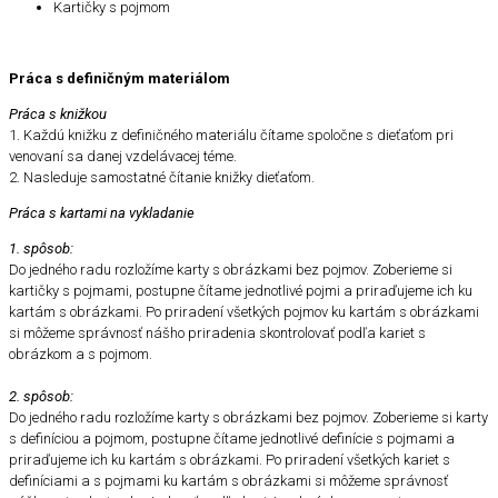
Kartičky s pojmom
Práca s definičným materiálom
Práca s knižkou
1. Každú knižku z definičného materiálu čítame spoločne s dieťaťom pri
venovaní sa danej vzdelávacej téme.
2. Nasleduje samostatné čítanie knižky dieťaťom.
Práca s kartami na vykladanie
1. spôsob:
Do jedného radu rozložíme karty s obrázkami bez pojmov. Zoberieme si
kartičky s pojmami, postupne čítame jednotlivé pojmi a priraďujeme ich ku
kartám s obrázkami. Po priradení všetkých pojmov ku kartám s obrázkami
si môžeme správnosť nášho priradenia skontrolovať podľa kariet s
obrázkom a s pojmom.
2. spôsob:
Do jedného radu rozložíme karty s obrázkami bez pojmov. Zoberieme si karty
s definíciou a pojmom, postupne čítame jednotlivé definície s pojmami a
priraďujeme ich ku kartám s obrázkami. Po priradení všetkých kariet s
definíciami a s pojmami ku kartám s obrázkami si môžeme správnosť