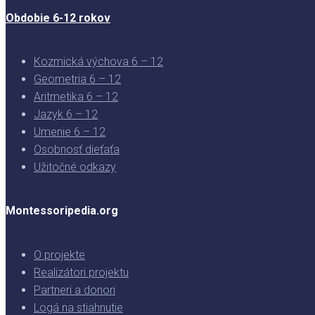
Obdobie 6-12 rokov
Kozmická výchova 6 – 12
Geometria 6 – 12
Aritmetika 6 – 12
Jazyk 6 – 12
Umenie 6 – 12
Osobnosť dieťaťa
Užitočné odkazy
Montessoripedia.org
O projekte
Realizátori projektu
Partneri a donori
Logá na stiahnutie