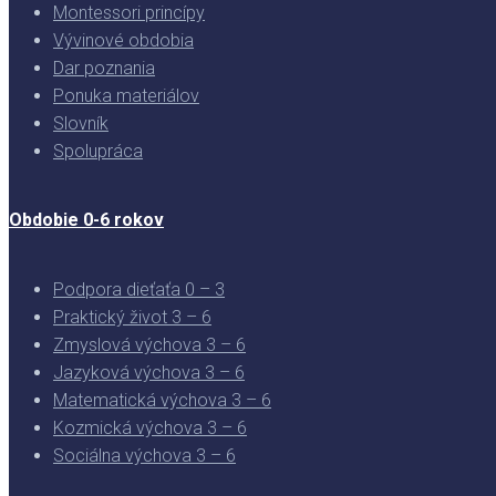
Montessori princípy
Vývinové obdobia
Dar poznania
Ponuka materiálov
Slovník
Spolupráca
Obdobie 0-6 rokov
Podpora dieťaťa 0 – 3
Praktický život 3 – 6
Zmyslová výchova 3 – 6
Jazyková výchova 3 – 6
Matematická výchova 3 – 6
Kozmická výchova 3 – 6
Sociálna výchova 3 – 6