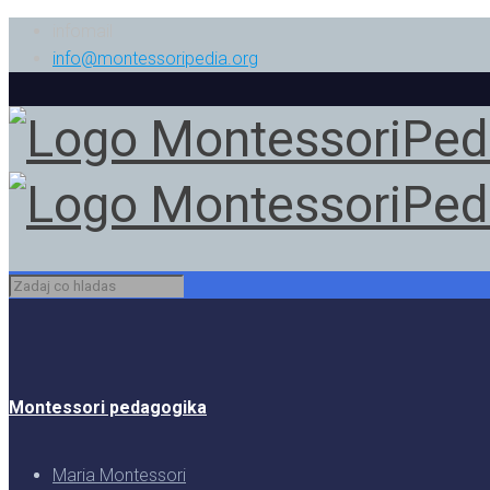
infomail
info@montessoripedia.org
Montessori pedagogika
Maria Montessori