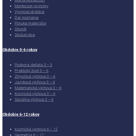
Maria Montessori
Montessori princípy
Vývinové obdobia
Dar poznania
Ponuka materiálov
Slovník
Spolupráca
Obdobie 0-6 rokov
Podpora dieťaťa 0 – 3
Praktický život 3 – 6
Zmyslová výchova 3 – 6
Jazyková výchova 3 – 6
Matematická výchova 3 – 6
Kozmická výchova 3 – 6
Sociálna výchova 3 – 6
Obdobie 6-12 rokov
Kozmická výchova 6 – 12
Geometria 6 – 12