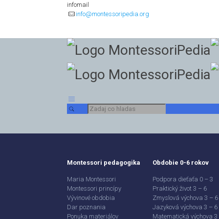
infomail
info@montessoripedia.org
Montessori pedagogika
Obdobie 0-6 rokov
Maria Montessori
Podpora dieťaťa 0 – 3
Montessori princípy
Praktický život 3 – 6
Vývinové obdobia
Zmyslová výchova 3 – 6
Dar poznania
Jazyková výchova 3 – 6
Ponuka materiálov
Matematická výchova 3 