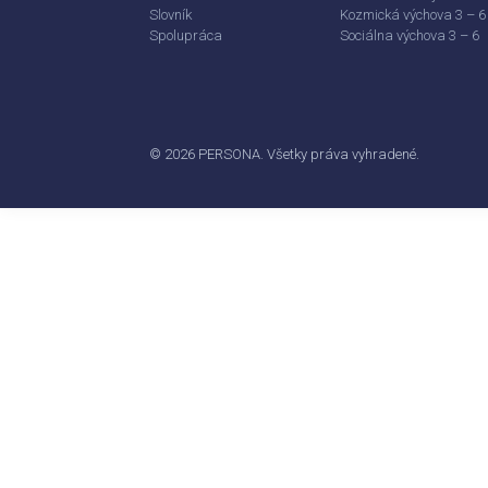
Slovník
Kozmická výchova 3 – 6
Spolupráca
Sociálna výchova 3 – 6
© 2026 PERSONA. Všetky práva vyhradené.