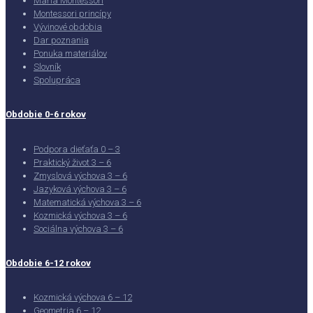
Maria Montessori
Montessori princípy
Vývinové obdobia
Dar poznania
Ponuka materiálov
Slovník
Spolupráca
Obdobie 0-6 rokov
Podpora dieťaťa 0 – 3
Praktický život 3 – 6
Zmyslová výchova 3 – 6
Jazyková výchova 3 – 6
Matematická výchova 3 – 6
Kozmická výchova 3 – 6
Sociálna výchova 3 – 6
Obdobie 6-12 rokov
Kozmická výchova 6 – 12
Geometria 6 – 12