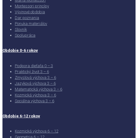
Maria Montessori
Montessori princípy
Vývinové obdobia
Dar poznania
Ponuka materiálov
Slovník
Spolupráca
Obdobie 0-6 rokov
Podpora dieťaťa 0 – 3
Praktický život 3 – 6
Zmyslová výchova 3 – 6
Jazyková výchova 3 – 6
Matematická výchova 3 – 6
Kozmická výchova 3 – 6
Sociálna výchova 3 – 6
Obdobie 6-12 rokov
Kozmická výchova 6 – 12
Geometria 6 – 12