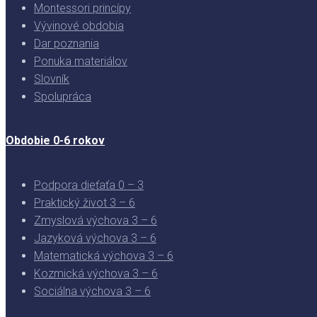
Montessori princípy
Vývinové obdobia
Dar poznania
Ponuka materiálov
Slovník
Spolupráca
Obdobie 0-6 rokov
Podpora dieťaťa 0 – 3
Praktický život 3 – 6
Zmyslová výchova 3 – 6
Jazyková výchova 3 – 6
Matematická výchova 3 – 6
Kozmická výchova 3 – 6
Sociálna výchova 3 – 6