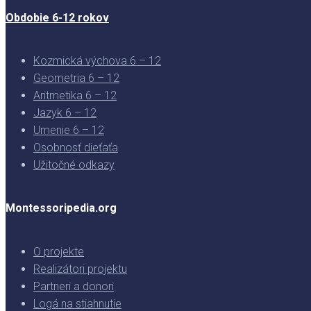
Obdobie 6-12 rokov
Kozmická výchova 6 – 12
Geometria 6 – 12
Aritmetika 6 – 12
Jazyk 6 – 12
Umenie 6 – 12
Osobnosť dieťaťa
Užitočné odkazy
Montessoripedia.org
O projekte
Realizátori projektu
Partneri a donori
Logá na stiahnutie