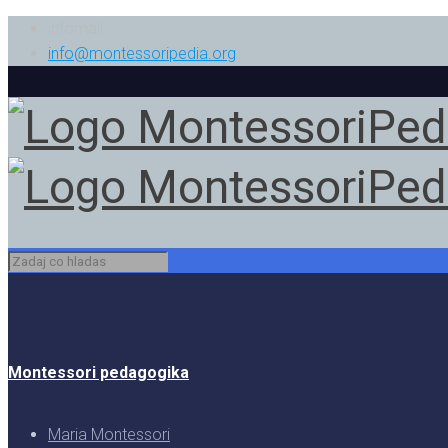
infomail
info@montessoripedia.org
Montessori pedagogika
Maria Montessori