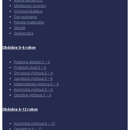
Maria Montessori
Montessori princípy
Vývinové obdobia
Dar poznania
Ponuka materiálov
Slovník
Spolupráca
Obdobie 0-6 rokov
Podpora dieťaťa 0 – 3
Praktický život 3 – 6
Zmyslová výchova 3 – 6
Jazyková výchova 3 – 6
Matematická výchova 3 – 6
Kozmická výchova 3 – 6
Sociálna výchova 3 – 6
Obdobie 6-12 rokov
Kozmická výchova 6 – 12
Geometria 6 – 12