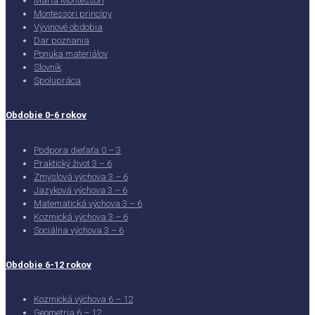
Maria Montessori
Montessori princípy
Vývinové obdobia
Dar poznania
Ponuka materiálov
Slovník
Spolupráca
Obdobie 0-6 rokov
Podpora dieťaťa 0 – 3
Praktický život 3 – 6
Zmyslová výchova 3 – 6
Jazyková výchova 3 – 6
Matematická výchova 3 – 6
Kozmická výchova 3 – 6
Sociálna výchova 3 – 6
Obdobie 6-12 rokov
Kozmická výchova 6 – 12
Geometria 6 – 12