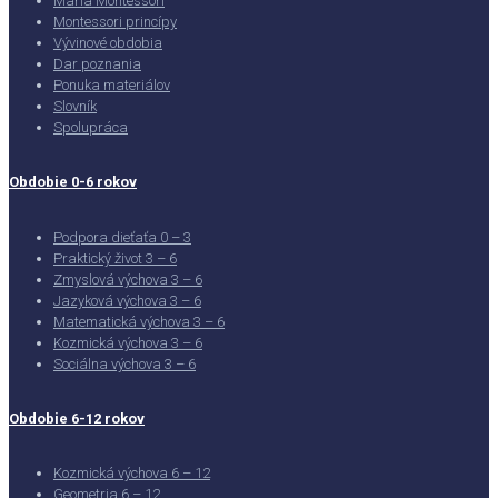
Maria Montessori
Montessori princípy
Vývinové obdobia
Dar poznania
Ponuka materiálov
Slovník
Spolupráca
Obdobie 0-6 rokov
Podpora dieťaťa 0 – 3
Praktický život 3 – 6
Zmyslová výchova 3 – 6
Jazyková výchova 3 – 6
Matematická výchova 3 – 6
Kozmická výchova 3 – 6
Sociálna výchova 3 – 6
Obdobie 6-12 rokov
Kozmická výchova 6 – 12
Geometria 6 – 12